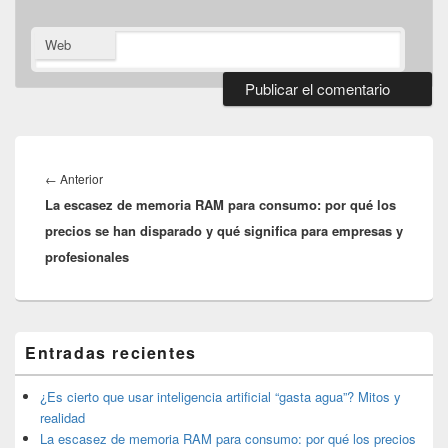
Web
Navegación
de
Entrada
←
Anterior
entradas
La escasez de memoria RAM para consumo: por qué los
anterior:
precios se han disparado y qué significa para empresas y
profesionales
El
Entradas recientes
área
de
widget
¿Es cierto que usar inteligencia artificial “gasta agua”? Mitos y
barra
realidad
lateral
La escasez de memoria RAM para consumo: por qué los precios
primaria