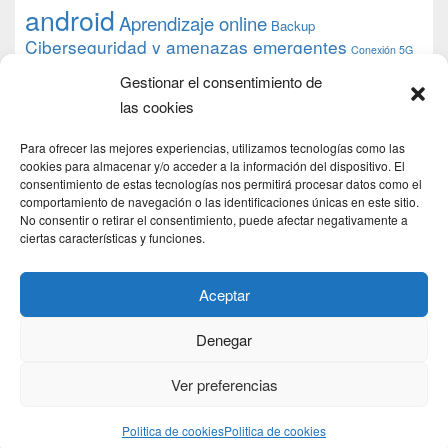
android
Aprendizaje online
Backup
Ciberseguridad y amenazas emergentes
Conexión 5G
debian
desarrollo web
descarga
conocimiento
datos
Gestionar el consentimiento de
ios
Google
gratis
epub
Formación
iphone
hardware
inicios
las cookies
pi
mooc
PC
juegos
macos
mediacenter
Nginx
PHP
multimedia
Raspberry
raspberrypi
Para ofrecer las mejores experiencias, utilizamos tecnologías como las
proyecto
PS4
python
Sostenibilidad
cookies para almacenar y/o acceder a la información del dispositivo. El
raspbian
review
consentimiento de estas tecnologías nos permitirá procesar datos como el
Servidor Web
tecnológica
Tecnología
comportamiento de navegación o las identificaciones únicas en este sitio.
torrent
No consentir o retirar el consentimiento, puede afectar negativamente a
Windows
transmission
tutorial
ubuntu server
ciertas características y funciones.
usuarios
wordpress
xbmc
Aceptar
Denegar
Copyright © 2026
DSLab
. Todos los Derechos Reservados.
Politica de cookies
Ver preferencias
Theme: Catch Box by
Catch Themes
Politica de cookies
Politica de cookies