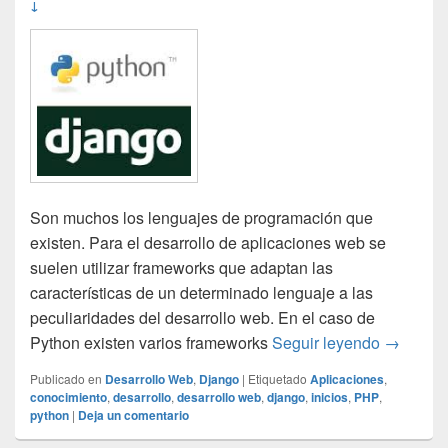
↓
Son muchos los lenguajes de programación que
existen. Para el desarrollo de aplicaciones web se
suelen utilizar frameworks que adaptan las
características de un determinado lenguaje a las
peculiaridades del desarrollo web. En el caso de
Django: 
Python existen varios frameworks
Seguir leyendo
→
Publicado en
Desarrollo Web
,
Django
|
Etiquetado
Aplicaciones
,
conocimiento
,
desarrollo
,
desarrollo web
,
django
,
inicios
,
PHP
,
python
|
Deja un comentario