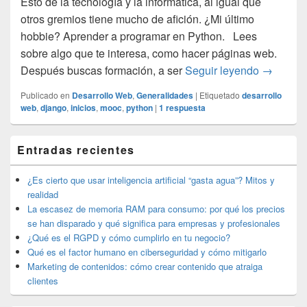
Esto de la tecnología y la informática, al igual que
otros gremios tiene mucho de afición. ¿Mi último
hobbie? Aprender a programar en Python. Lees
sobre algo que te interesa, como hacer páginas web.
Python po
Después buscas formación, a ser
Seguir leyendo
→
Publicado en
Desarrollo Web
,
Generalidades
|
Etiquetado
desarrollo
web
,
django
,
inicios
,
mooc
,
python
|
1
respuesta
El
Entradas recientes
área
de
widget
¿Es cierto que usar inteligencia artificial “gasta agua”? Mitos y
barra
realidad
lateral
La escasez de memoria RAM para consumo: por qué los precios
primaria
se han disparado y qué significa para empresas y profesionales
¿Qué es el RGPD y cómo cumplirlo en tu negocio?
Qué es el factor humano en ciberseguridad y cómo mitigarlo
Marketing de contenidos: cómo crear contenido que atraiga
clientes