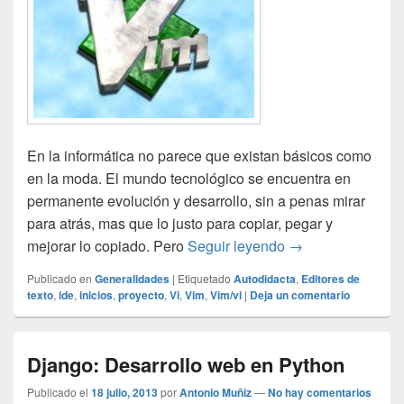
En la informática no parece que existan básicos como
en la moda. El mundo tecnológico se encuentra en
permanente evolución y desarrollo, sin a penas mirar
para atrás, mas que lo justo para copiar, pegar y
Vim: ese viejo… 
mejorar lo copiado. Pero
Seguir leyendo
→
Publicado en
Generalidades
|
Etiquetado
Autodidacta
,
Editores de
texto
,
ide
,
inicios
,
proyecto
,
Vi
,
Vim
,
Vim/vi
|
Deja un comentario
Django: Desarrollo web en Python
Publicado el
18 julio, 2013
por
Antonio Muñiz
—
No hay comentarios