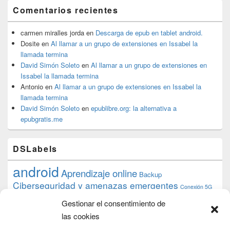
Comentarios recientes
carmen miralles jorda
en
Descarga de epub en tablet android.
Dosite
en
Al llamar a un grupo de extensiones en Issabel la
llamada termina
David Simón Soleto
en
Al llamar a un grupo de extensiones en
Issabel la llamada termina
Antonio
en
Al llamar a un grupo de extensiones en Issabel la
llamada termina
David Simón Soleto
en
epublibre.org: la alternativa a
epubgratis.me
DSLabels
android
Aprendizaje online
Backup
Ciberseguridad y amenazas emergentes
Conexión 5G
debian
desarrollo web
descarga
conocimiento
datos
Gestionar el consentimiento de
ios
Google
gratis
epub
Formación
iphone
hardware
inicios
las cookies
pi
mooc
PC
juegos
macos
mediacenter
Nginx
PHP
multimedia