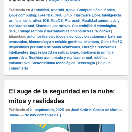
Publicado en
Actualidad
,
Android
,
Apple
,
Computación cuántica
,
Edge computing
,
FreePBX
,
GNU Linux
,
Hardware Libre
,
Inteligencia
artificial generativa
,
iOS
,
MacOS
,
Microsoft
,
Realidad aumentada y
realidad virtual
,
Sistemas operativos
,
Sostenibilidad tecnológica
,
SPA
,
Trabajo remoto y herramientas colaborativas
,
Windows
|
Etiquetado
automóviles eléctricos y conducción autónoma
,
baterías
avanzadas
,
biotecnología y edición genética
,
chatbots
,
Conexión 5G
,
dispositivos portátiles de salud avanzados
,
energías renovables
inteligentes
,
impresión 3d en aplicaciones
,
Inteligencia artificial
generativa
,
Realidad aumentada y realidad virtual
,
robótica
colaborativa
,
Sostenibilidad tecnológica
,
Tecnología
|
Deja un
comentario
El auge de la seguridad en la nube:
mitos y realidades
Publicado el
21 septiembre, 2025
por
José Gabriel García de Mateos
Jaime
—
No hay comentarios ↓