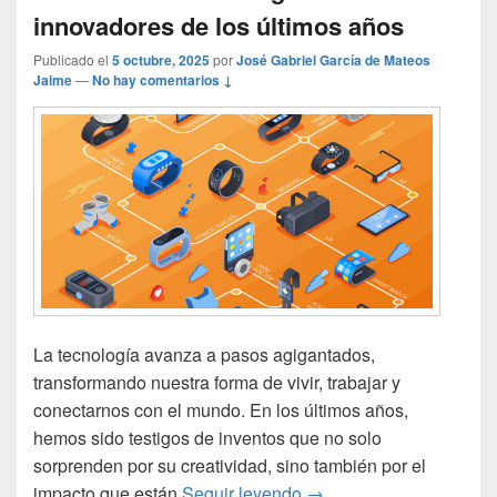
innovadores de los últimos años
Publicado el
5 octubre, 2025
por
José Gabriel García de Mateos
Jaime
—
No hay comentarios ↓
La tecnología avanza a pasos agigantados,
transformando nuestra forma de vivir, trabajar y
conectarnos con el mundo. En los últimos años,
hemos sido testigos de inventos que no solo
sorprenden por su creatividad, sino también por el
Los inventos tecnológic
impacto que están
Seguir leyendo
→