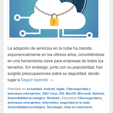
La adopción de servicios en la nube ha crecido
exponencialmente en los últimos años, convirtiéndose
en una herramienta clave para empresas de todos los
tamaños. Sin embargo, junto con su popularidad, han
surgido preocupaciones sobre su seguridad, dando
El auge de la seguridad en la nube:
lugar a
Seguir leyendo
→
Publicado en
Actualidad
,
Android
,
Apple
,
Ciberseguridad y
amenazas emergentes
,
GNU Linux
,
iOS
,
MacOS
,
Microsoft
,
Noticias
,
Sostenibilidad tecnológica
,
Windows
|
Etiquetado
Ciberseguridad y
amenazas emergentes
,
informática
,
seguridad en la nube
,
Sostenibilidad tecnológica
,
Tecnología
|
Deja un comentario