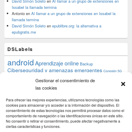
David Simón Soleto
en
Al llamar a un grupo de extensiones en
Issabel la llamada termina
Antonio
en
Al llamar a un grupo de extensiones en Issabel la
llamada termina
David Simón Soleto
en
epublibre.org: la alternativa a
epubgratis.me
DSLabels
android
Aprendizaje online
Backup
Ciberseguridad y amenazas emergentes
Conexión 5G
debian
desarrollo web
descarga
conocimiento
datos
Gestionar el consentimiento de
ios
Google
gratis
epub
Formación
iphone
hardware
inicios
las cookies
pi
mooc
PC
juegos
macos
mediacenter
Nginx
PHP
multimedia
Raspberry
raspberrypi
Para ofrecer las mejores experiencias, utilizamos tecnologías como las
proyecto
PS4
python
Sostenibilidad
cookies para almacenar y/o acceder a la información del dispositivo. El
raspbian
review
consentimiento de estas tecnologías nos permitirá procesar datos como el
Servidor Web
tecnológica
Tecnología
comportamiento de navegación o las identificaciones únicas en este sitio.
torrent
No consentir o retirar el consentimiento, puede afectar negativamente a
Windows
transmission
tutorial
ubuntu server
ciertas características y funciones.
usuarios