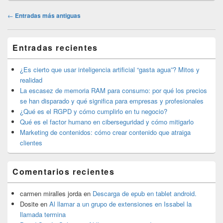
Navegación
←
Entradas más antiguas
de
entradas
El
Entradas recientes
área
de
widget
¿Es cierto que usar inteligencia artificial “gasta agua”? Mitos y
barra
realidad
lateral
La escasez de memoria RAM para consumo: por qué los precios
primaria
se han disparado y qué significa para empresas y profesionales
¿Qué es el RGPD y cómo cumplirlo en tu negocio?
Qué es el factor humano en ciberseguridad y cómo mitigarlo
Marketing de contenidos: cómo crear contenido que atraiga
clientes
Comentarios recientes
carmen miralles jorda
en
Descarga de epub en tablet android.
Dosite
en
Al llamar a un grupo de extensiones en Issabel la
llamada termina