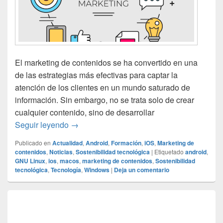
El marketing de contenidos se ha convertido en una
de las estrategias más efectivas para captar la
atención de los clientes en un mundo saturado de
información. Sin embargo, no se trata solo de crear
cualquier contenido, sino de desarrollar
Marketing de contenidos: cómo crear conten
Seguir leyendo
→
Publicado en
Actualidad
,
Android
,
Formación
,
iOS
,
Marketing de
contenidos
,
Noticias
,
Sostenibilidad tecnológica
|
Etiquetado
android
,
GNU Linux
,
ios
,
macos
,
marketing de contenidos
,
Sostenibilidad
tecnológica
,
Tecnología
,
Windows
|
Deja un comentario