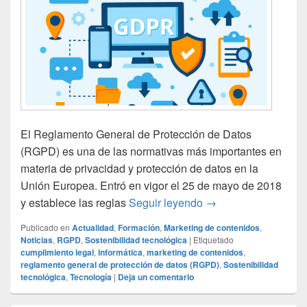
El Reglamento General de Protección de Datos
(RGPD) es una de las normativas más importantes en
materia de privacidad y protección de datos en la
Unión Europea. Entró en vigor el 25 de mayo de 2018
¿Qué es el RGPD y c
y establece las reglas
Seguir leyendo
→
Publicado en
Actualidad
,
Formación
,
Marketing de contenidos
,
Noticias
,
RGPD
,
Sostenibilidad tecnológica
|
Etiquetado
cumplimiento legal
,
informática
,
marketing de contenidos
,
reglamento general de protección de datos (RGPD)
,
Sostenibilidad
tecnológica
,
Tecnología
|
Deja un comentario