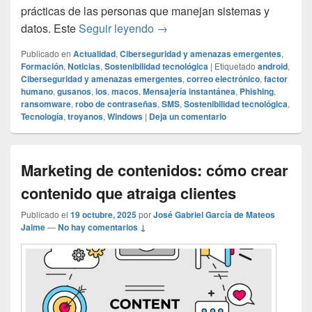
prácticas de las personas que manejan sistemas y
Qué es el factor humano en cib
datos. Este
Seguir leyendo
→
Publicado en
Actualidad
,
Ciberseguridad y amenazas emergentes
,
Formación
,
Noticias
,
Sostenibilidad tecnológica
|
Etiquetado
android
,
Ciberseguridad y amenazas emergentes
,
correo electrónico
,
factor
humano
,
gusanos
,
ios
,
macos
,
Mensajería instantánea
,
Phishing
,
ransomware
,
robo de contraseñas
,
SMS
,
Sostenibilidad tecnológica
,
Tecnología
,
troyanos
,
Windows
|
Deja un comentario
Marketing de contenidos: cómo crear
contenido que atraiga clientes
Publicado el
19 octubre, 2025
por
José Gabriel García de Mateos
Jaime
—
No hay comentarios ↓