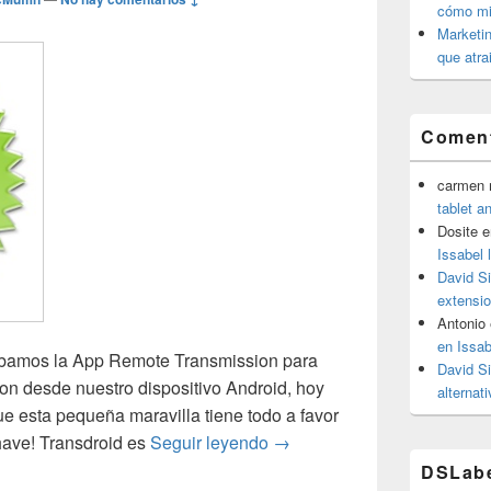
cómo mit
Marketin
que atra
Coment
carmen m
tablet a
Dosite
e
Issabel 
David S
extensio
Antonio
en Issab
ábamos la App Remote Transmission para
David S
ion desde nuestro dispositivo Android, hoy
alternat
e esta pequeña maravilla tiene todo a favor
Transdroid, mucho más que
have! Transdroid es
Seguir leyendo
→
DSLab