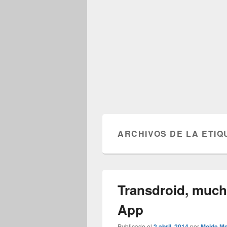
ARCHIVOS DE LA ETIQ
Transdroid, much
App
Publicado el
2 abril, 2014
por
Moide Mc