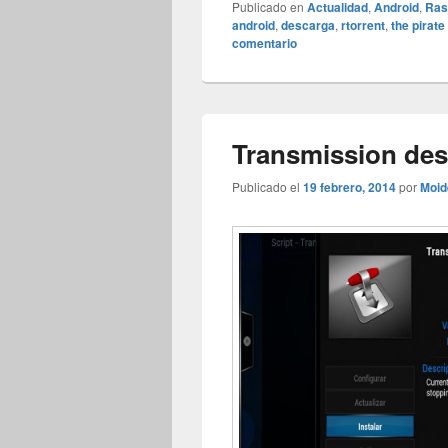
Publicado en
Actualidad
,
Android
,
Ras
android
,
descarga
,
rtorrent
,
the pirate
comentario
Transmission de
Publicado el
19 febrero, 2014
por
Moid