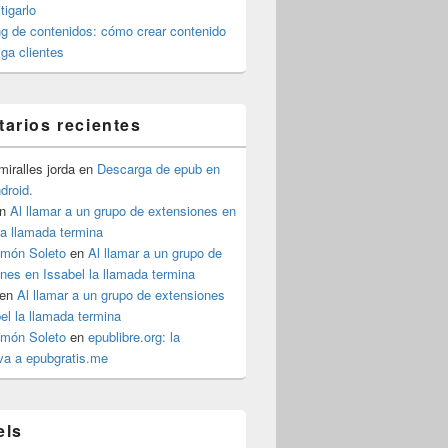
igarlo
g de contenidos: cómo crear contenido
iga clientes
arios recientes
iralles jorda
en
Descarga de epub en
ndroid.
n
Al llamar a un grupo de extensiones en
la llamada termina
imón Soleto
en
Al llamar a un grupo de
nes en Issabel la llamada termina
en
Al llamar a un grupo de extensiones
el la llamada termina
imón Soleto
en
epublibre.org: la
iva a epubgratis.me
 una simple App
els