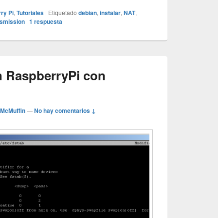
ry Pi
,
Tutoriales
|
Etiquetado
debian
,
instalar
,
NAT
,
nsmission
|
1
respuesta
en RaspberryPi con
 McMuffin
—
No hay comentarios ↓