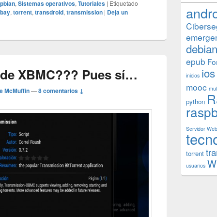
pbian
,
Sistemas operativos
,
Tutoriales
|
Etiquetado
andr
 bay
,
torrent
,
transdroid
,
transmission
|
Deja un
Ciberse
emerge
debia
epub
Fo
ios
sde XBMC??? Pues sí…
inicios
mooc
mul
e McMuffin
—
8 comentarios ↓
R
python
raspb
Servidor We
tecn
tr
torrent
W
usuarios