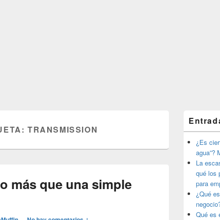
El
Entrad
área
UETA:
TRANSMISSION
de
widget
¿Es ciert
barra
agua”? M
lateral
La esca
primaria
qué los 
o más que una simple
para em
¿Qué es
negocio
Qué es e
Muffin
—
No hay comentarios ↓