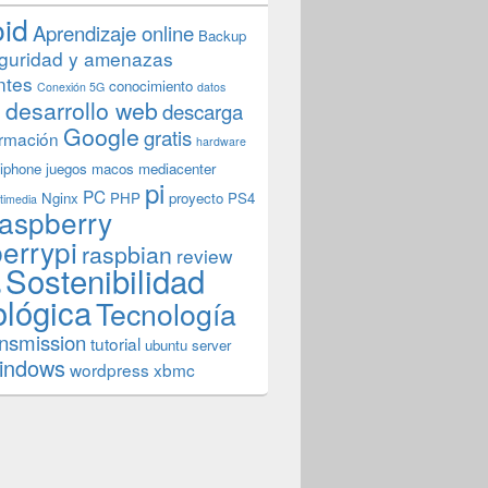
oid
Aprendizaje online
Backup
guridad y amenazas
ntes
conocimiento
Conexión 5G
datos
n
desarrollo web
descarga
Google
gratis
rmación
hardware
iphone
juegos
macos
mediacenter
pi
PC
Nginx
PHP
proyecto
PS4
timedia
aspberry
errypi
raspbian
review
Sostenibilidad
b
ológica
Tecnología
ansmission
tutorial
ubuntu server
indows
wordpress
xbmc