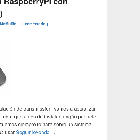
en RaspberryPi con
)
 McMuffin
—
1 comentario ↓
alación de transmission, vamos a actualizar
umbre que antes de instalar ningún paquete,
talemos siempre lo hará sobre un sistema
Instalar Debian en RaspberryPi con Tran
os usar
Seguir leyendo
→