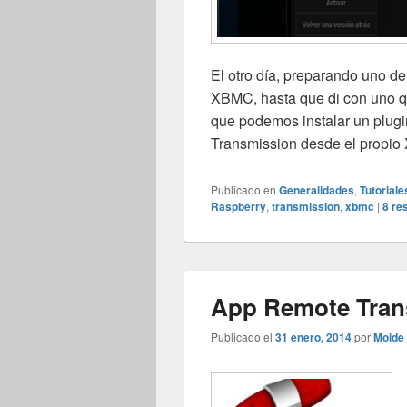
El otro día, preparando uno de 
XBMC, hasta que di con uno q
que podemos instalar un plugi
Transmission desde el propi
Publicado en
Generalidades
,
Tutoriale
Raspberry
,
transmission
,
xbmc
|
8
re
App Remote Tran
Publicado el
31 enero, 2014
por
Moide