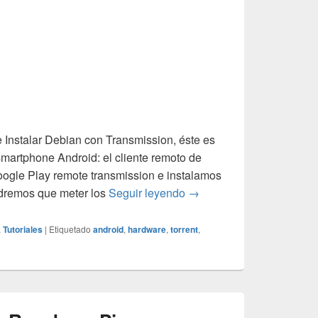
de Instalar Debian con Transmission, éste es
smartphone Android: el cliente remoto de
ogle Play remote transmission e instalamos
App Remote Transmission
ndremos que meter los
Seguir leyendo
→
,
Tutoriales
|
Etiquetado
android
,
hardware
,
torrent
,