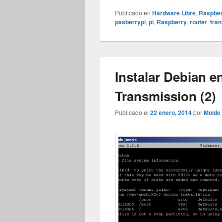
Publicado en
Hardware Libre
,
Raspber
pasberrypi
,
pi
,
Raspberry
,
router
,
tra
Instalar Debian 
Transmission (2)
Publicado el
22 enero, 2014
por
Moide