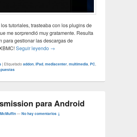
los tutoriales, trasteaba con los plugins de
ue me sorprendió muy gratamente. Resulta
n para gestionar las descargas de
Transmission desde XBMC??? Pues s
o XBMC!
Seguir leyendo
→
s
|
Etiquetado
addon
,
iPad
,
mediacenter
,
multimedia
,
PC
,
spuestas
smission para Android
 McMuffin
—
No hay comentarios ↓