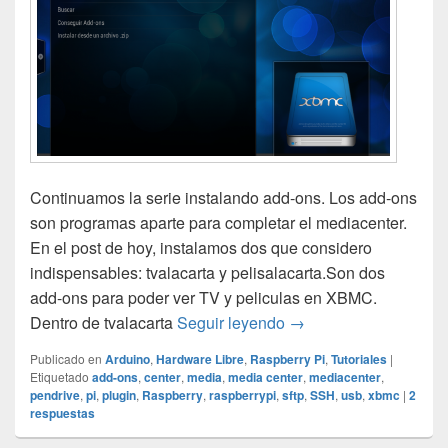
Continuamos la serie instalando add-ons. Los add-ons
son programas aparte para completar el mediacenter.
En el post de hoy, instalamos dos que considero
indispensables: tvalacarta y pelisalacarta.Son dos
add-ons para poder ver TV y peliculas en XBMC.
XBMC en RaspberryPi 
Dentro de tvalacarta
Seguir leyendo
→
Publicado en
Arduino
,
Hardware Libre
,
Raspberry Pi
,
Tutoriales
|
Etiquetado
add-ons
,
center
,
media
,
media center
,
mediacenter
,
pendrive
,
pi
,
plugin
,
Raspberry
,
raspberrypi
,
sftp
,
SSH
,
usb
,
xbmc
|
2
respuestas