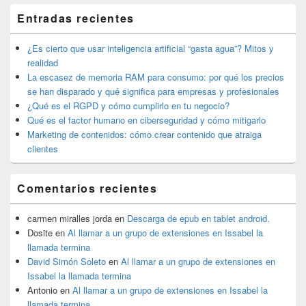
El
Entradas recientes
área
de
widget
¿Es cierto que usar inteligencia artificial “gasta agua”? Mitos y
barra
realidad
lateral
La escasez de memoria RAM para consumo: por qué los precios
primaria
se han disparado y qué significa para empresas y profesionales
¿Qué es el RGPD y cómo cumplirlo en tu negocio?
Qué es el factor humano en ciberseguridad y cómo mitigarlo
Marketing de contenidos: cómo crear contenido que atraiga
clientes
Comentarios recientes
carmen miralles jorda
en
Descarga de epub en tablet android.
Dosite
en
Al llamar a un grupo de extensiones en Issabel la
llamada termina
David Simón Soleto
en
Al llamar a un grupo de extensiones en
Issabel la llamada termina
Antonio
en
Al llamar a un grupo de extensiones en Issabel la
llamada termina