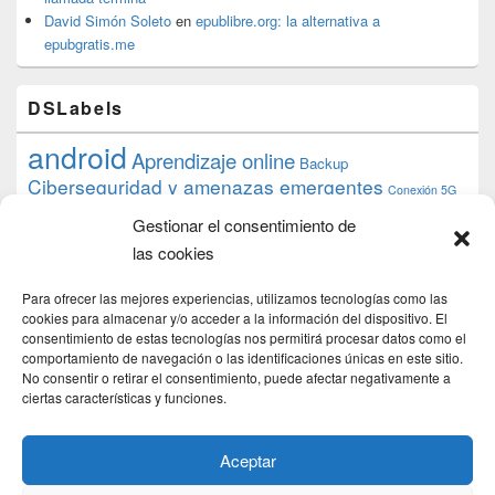
David Simón Soleto
en
epublibre.org: la alternativa a
epubgratis.me
DSLabels
android
Aprendizaje online
Backup
Ciberseguridad y amenazas emergentes
Conexión 5G
debian
desarrollo web
descarga
conocimiento
datos
Gestionar el consentimiento de
ios
Google
gratis
epub
Formación
iphone
hardware
inicios
las cookies
pi
mooc
PC
juegos
macos
mediacenter
Nginx
PHP
multimedia
Raspberry
raspberrypi
Para ofrecer las mejores experiencias, utilizamos tecnologías como las
proyecto
PS4
python
Sostenibilidad
cookies para almacenar y/o acceder a la información del dispositivo. El
raspbian
review
consentimiento de estas tecnologías nos permitirá procesar datos como el
Servidor Web
tecnológica
Tecnología
comportamiento de navegación o las identificaciones únicas en este sitio.
torrent
No consentir o retirar el consentimiento, puede afectar negativamente a
Windows
transmission
tutorial
ubuntu server
ciertas características y funciones.
usuarios
wordpress
xbmc
Aceptar