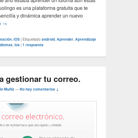
este año estaba aprender un idioma aún estás
uolingo es una plataforma gratuita que te
sencilla y dinámica aprender un nuevo
Duolingo: Aprende un idioma gratis
o
→
mación
,
iOS
|
Etiquetado
android
,
Aprender
,
Aprendizaje
idiomas
,
ios
|
1
respuesta
a gestionar tu correo.
io Muñiz
—
No hay comentarios ↓