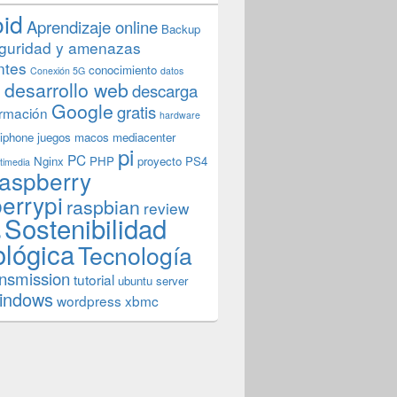
oid
Aprendizaje online
Backup
guridad y amenazas
ntes
conocimiento
Conexión 5G
datos
n
desarrollo web
descarga
Google
gratis
rmación
hardware
iphone
juegos
macos
mediacenter
pi
PC
Nginx
PHP
proyecto
PS4
timedia
aspberry
errypi
raspbian
review
Sostenibilidad
b
ológica
Tecnología
ansmission
tutorial
ubuntu server
indows
wordpress
xbmc