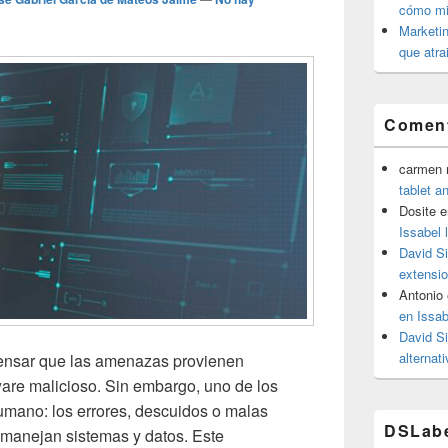
cómo mit
Marketin
que atra
Coment
carmen m
tablet a
Dosite
e
Issabel 
David S
extensio
Antonio
en Issab
David S
alternat
pensar que las amenazas provienen
are malicioso. Sin embargo, uno de los
humano: los errores, descuidos o malas
DSLab
 manejan sistemas y datos. Este