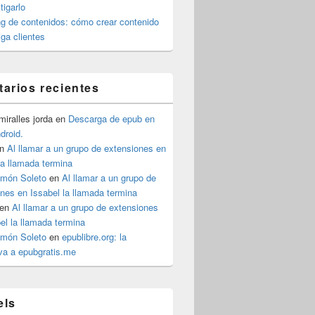
igarlo
g de contenidos: cómo crear contenido
iga clientes
arios recientes
iralles jorda
en
Descarga de epub en
ndroid.
n
Al llamar a un grupo de extensiones en
la llamada termina
imón Soleto
en
Al llamar a un grupo de
nes en Issabel la llamada termina
en
Al llamar a un grupo de extensiones
el la llamada termina
imón Soleto
en
epublibre.org: la
iva a epubgratis.me
els