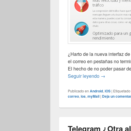
¿Harto de la nueva interfaz de
el correo en pestañas no term
El hecho de no poder pasar de 
myMail la app 
Seguir leyendo
→
Publicado en
Android
,
iOS
|
Etiquetado
correo
,
ios
,
myMail
|
Deja un comentar
Telegram ¿Otra al