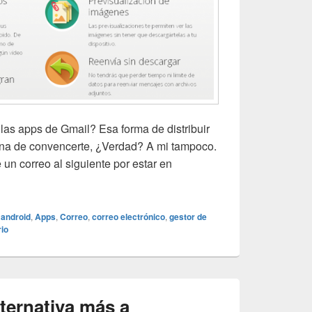
 las apps de Gmail? Esa forma de distribuir
ina de convencerte, ¿Verdad? A mi tampoco.
un correo al siguiente por estar en
para gestionar tu correo.
android
,
Apps
,
Correo
,
correo electrónico
,
gestor de
io
ternativa más a