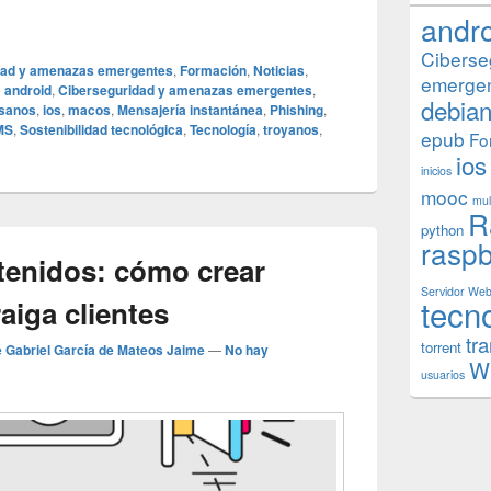
or humano en ciberseguridad y cómo mitigarlo
andr
Ciberse
dad y amenazas emergentes
,
Formación
,
Noticias
,
emerge
o
android
,
Ciberseguridad y amenazas emergentes
,
debia
sanos
,
ios
,
macos
,
Mensajería instantánea
,
Phishing
,
MS
,
Sostenibilidad tecnológica
,
Tecnología
,
troyanos
,
epub
Fo
ios
inicios
mooc
mul
R
python
raspb
tenidos: cómo crear
Servidor We
tecn
aiga clientes
tr
torrent
 Gabriel García de Mateos Jaime
—
No hay
W
usuarios