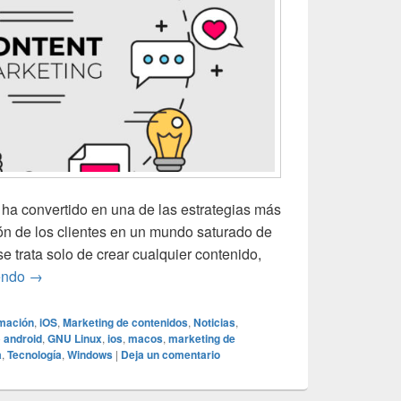
 ha convertido en una de las estrategias más
ión de los clientes en un mundo saturado de
e trata solo de crear cualquier contenido,
Marketing de contenidos: cómo crear contenido que atraiga
endo
→
mación
,
iOS
,
Marketing de contenidos
,
Noticias
,
o
android
,
GNU Linux
,
ios
,
macos
,
marketing de
a
,
Tecnología
,
Windows
|
Deja un comentario