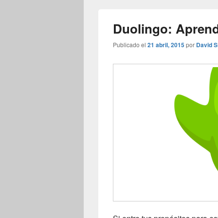
Duolingo: Aprend
Publicado el
21 abril, 2015
por
David S