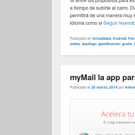
Si entre tus propósitos para 
a tiempo de subirte al carro. D
permitirá de una manera muy 
idioma como si
Seguir leyend
Publicado en
Actualidad
,
Android
,
For
online
,
duolingo
,
gamificacion
,
gratis
,
myMail la app par
Publicado el
20 marzo, 2014
por
Anton