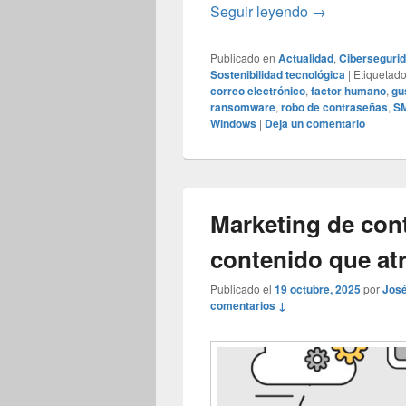
Qué es el fact
Seguir leyendo
→
Publicado en
Actualidad
,
Ciberseguri
Sostenibilidad tecnológica
|
Etiquetad
correo electrónico
,
factor humano
,
gu
ransomware
,
robo de contraseñas
,
S
Windows
|
Deja un comentario
Marketing de con
contenido que atr
Publicado el
19 octubre, 2025
por
José
comentarios ↓