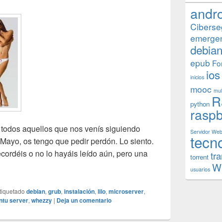
andr
Ciberse
emerge
debia
epub
Fo
ios
inicios
mooc
mul
R
python
raspb
todos aquellos que nos venís siguiendo
Servidor We
tecn
ayo, os tengo que pedir perdón. Lo siento.
ecordéis o no lo hayáis leído aún, pero una
tr
torrent
n Debian 7.0 en Microserver HP.
W
usuarios
tiquetado
debian
,
grub
,
instalación
,
lilo
,
microserver
,
ntu server
,
whezzy
|
Deja un comentario