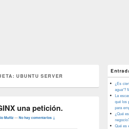
El
Entrad
área
UETA:
UBUNTU SERVER
de
widget
¿Es ciert
barra
agua”? M
lateral
La esca
primaria
qué los 
INX una petición.
para em
¿Qué es
io Muñiz
—
No hay comentarios ↓
negocio
Qué es e