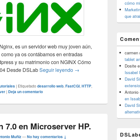
cómo mit
Marketin
que atra
Coment
Nginx, es un servidor web muy joven aún,
carmen m
r, como ya os contábamos en entradas
tablet a
rdpress y su matrimonio con NGINX Cómo
Dosite
e
Cómo procesa NGINX una pet
2.04 Desde DSLab
Seguir leyendo
→
Issabel 
David S
extensio
utoriales
|
Etiquetado
desarrollo web
,
FastCGI
,
HTTP
,
ver
|
Deja un comentario
Antonio
en Issab
David S
alternat
n 7.0 en Microserver HP.
DSLab
ntonio Muñiz
—
No hay comentarios ↓