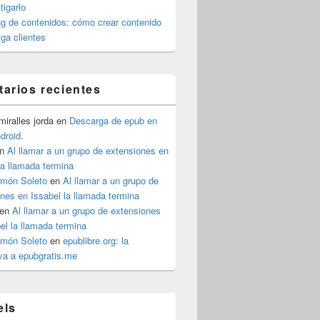
igarlo
g de contenidos: cómo crear contenido
iga clientes
arios recientes
iralles jorda
en
Descarga de epub en
ndroid.
n
Al llamar a un grupo de extensiones en
ición.
la llamada termina
imón Soleto
en
Al llamar a un grupo de
nes en Issabel la llamada termina
en
Al llamar a un grupo de extensiones
el la llamada termina
imón Soleto
en
epublibre.org: la
iva a epubgratis.me
els