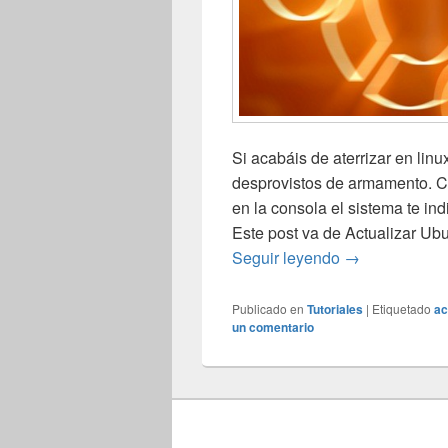
Si acabáis de aterrizar en lin
desprovistos de armamento. C
en la consola el sistema te ind
Este post va de Actualizar Ub
Actualizar Ubu
Seguir leyendo
→
Publicado en
Tutoriales
|
Etiquetado
ac
un comentario