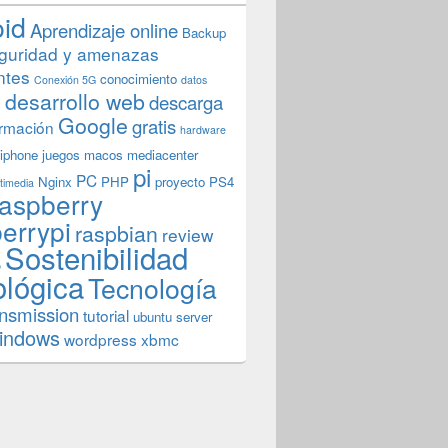
oid
Aprendizaje online
Backup
guridad y amenazas
ntes
conocimiento
Conexión 5G
datos
n
desarrollo web
descarga
Google
gratis
rmación
hardware
iphone
juegos
macos
mediacenter
pi
PC
Nginx
PHP
proyecto
PS4
timedia
aspberry
errypi
raspbian
review
Sostenibilidad
b
ológica
Tecnología
ansmission
tutorial
ubuntu server
indows
wordpress
xbmc