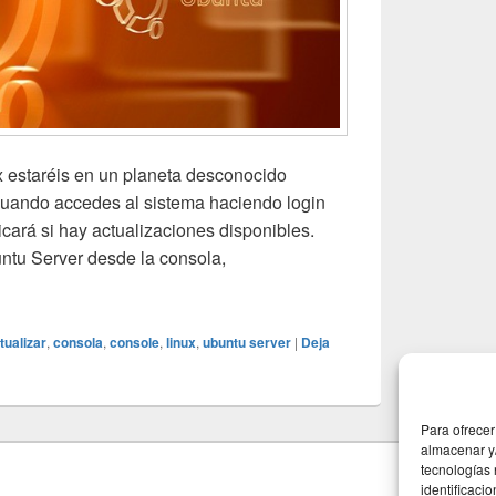
ux estaréis en un planeta desconocido
uando accedes al sistema haciendo login
icará si hay actualizaciones disponibles.
untu Server desde la consola,
ntu Server desde la consola
tualizar
,
consola
,
console
,
linux
,
ubuntu server
|
Deja
Para ofrecer
almacenar y/
tecnologías
identificaci