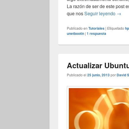
La razón de ser de este post e
Instal
que nos
Seguir leyendo
→
Publicado en
Tutoriales
|
Etiquetado
hp
unetbootin
|
1
respuesta
Actualizar Ubunt
Publicado el
25 junio, 2013
por
David 