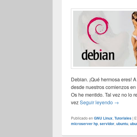
Debian. ¡Qué hermosa eres! A 
desde nuestros comienzos en M
Os he mentido. Tal vez no lo r
Instalació
vez
Seguir leyendo
→
Publicado en
GNU Linux
,
Tutoriales
|
E
microserver hp
,
servidor
,
ubuntu
,
ubu