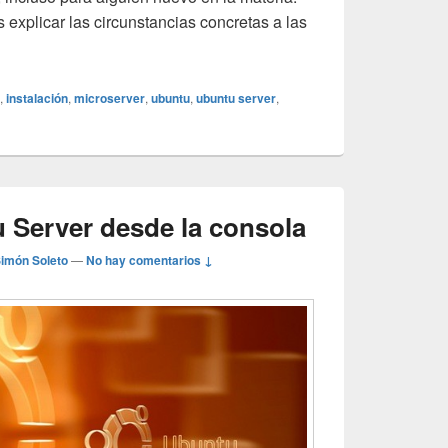
s explicar las circunstancias concretas a las
ación de Ubuntu 12.4 en microserver HP.
,
instalación
,
microserver
,
ubuntu
,
ubuntu server
,
u Server desde la consola
Simón Soleto
—
No hay comentarios ↓