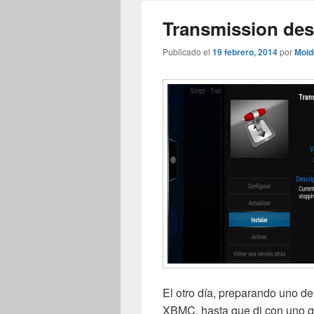
Transmission de
Publicado el
19 febrero, 2014
por
Moid
El otro día, preparando uno de 
XBMC, hasta que di con uno q