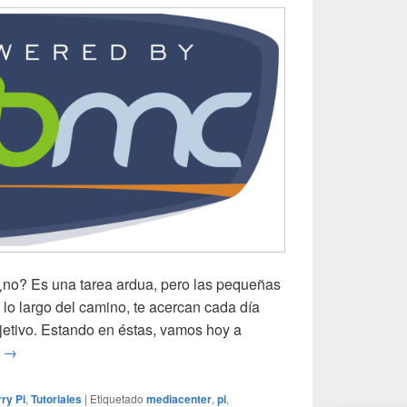
¿no? Es una tarea ardua, pero las pequeñas
 lo largo del camino, te acercan cada día
jetivo. Estando en éstas, vamos hoy a
XBMC en RaspberryPi (1) – La instalación
o
→
ry Pi
,
Tutoriales
|
Etiquetado
mediacenter
,
pi
,