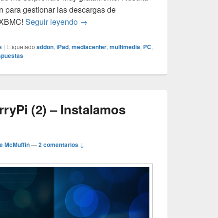
n para gestionar las descargas de
Transmission desde XBMC??? Pues s
o XBMC!
Seguir leyendo
→
s
|
Etiquetado
addon
,
iPad
,
mediacenter
,
multimedia
,
PC
,
spuestas
yPi (2) – Instalamos
e McMuffin
—
2 comentarios ↓