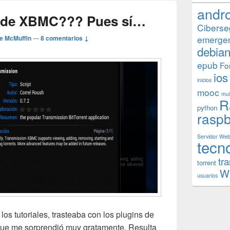
andr
sde XBMC??? Pues sí…
Ciberse
emerge
e McMuffin
—
8 comentarios ↓
debia
epub
Fo
ios
inicios
mooc
mul
R
python
raspb
Servidor We
tecn
tr
torrent
W
usuarios
los tutoriales, trasteaba con los plugins de
ue me sorprendió muy gratamente. Resulta