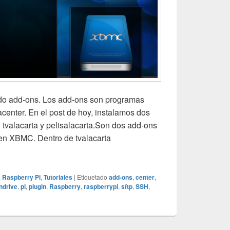
ndo add-ons. Los add-ons son programas
center. En el post de hoy, instalamos dos
 tvalacarta y pelisalacarta.Son dos add-ons
 en XBMC. Dentro de tvalacarta
erryPi (2) – Instalamos add-ons…
,
Raspberry Pi
,
Tutoriales
|
Etiquetado
add-ons
,
center
,
ndrive
,
pi
,
plugin
,
Raspberry
,
raspberrypi
,
sftp
,
SSH
,