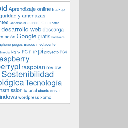
oid
Aprendizaje online
Backup
guridad y amenazas
ntes
conocimiento
Conexión 5G
datos
n
desarrollo web
descarga
Google
gratis
rmación
hardware
iphone
juegos
macos
mediacenter
pi
PC
Nginx
PHP
proyecto
PS4
timedia
aspberry
errypi
raspbian
review
Sostenibilidad
b
ológica
Tecnología
ansmission
tutorial
ubuntu server
indows
wordpress
xbmc