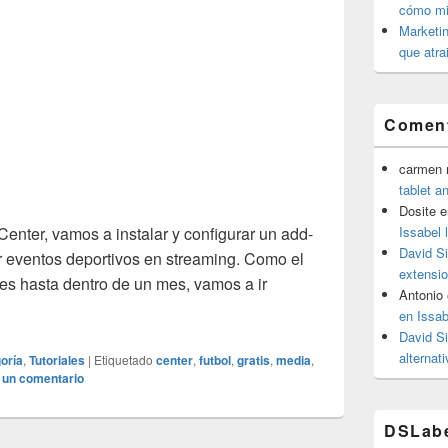
cómo mit
Marketin
que atra
Coment
carmen m
tablet a
Dosite
e
enter, vamos a instalar y configurar un add-
Issabel 
David S
er eventos deportivos en streaming. Como el
extensio
 es hasta dentro de un mes, vamos a ir
Antonio
entos deportivos gratis en XBMC…
en Issab
David S
alternat
oría
,
Tutoriales
|
Etiquetado
center
,
futbol
,
gratis
,
media
,
 un comentario
DSLab