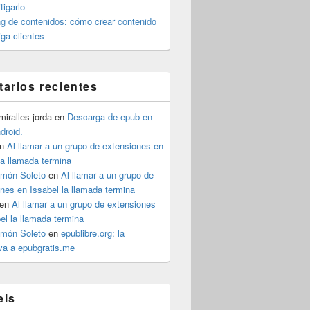
igarlo
g de contenidos: cómo crear contenido
iga clientes
arios recientes
iralles jorda
en
Descarga de epub en
ndroid.
n
Al llamar a un grupo de extensiones en
la llamada termina
imón Soleto
en
Al llamar a un grupo de
nes en Issabel la llamada termina
en
Al llamar a un grupo de extensiones
el la llamada termina
imón Soleto
en
epublibre.org: la
iva a epubgratis.me
els