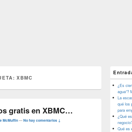
El
Entrad
área
UETA:
XBMC
de
widget
¿Es ciert
barra
agua”? M
lateral
La esca
primaria
qué los 
vos gratis en XBMC…
para em
¿Qué es
e McMuffin
—
No hay comentarios ↓
negocio
Qué es e