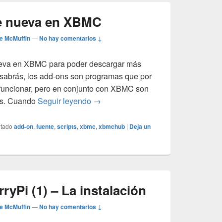
te nueva en XBMC
e McMuffin
—
No hay comentarios ↓
ueva en XBMC para poder descargar más
 sabrás, los add-ons son programas que por
funcionar, pero en conjunto con XBMC son
Añadir una fuente nueva en XBMC
es. Cuando
Seguir leyendo
→
etado
add-on
,
fuente
,
scripts
,
xbmc
,
xbmchub
|
Deja un
yPi (1) – La instalación
e McMuffin
—
No hay comentarios ↓