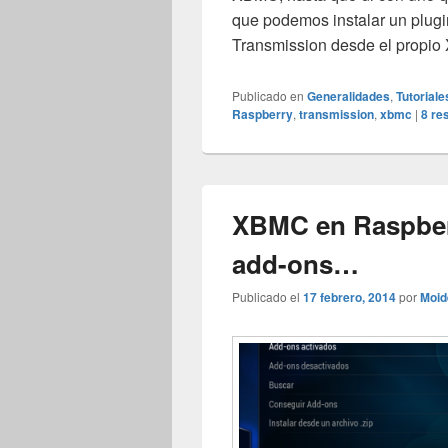
que podemos instalar un plugi
Transmission desde el propi
Publicado en
Generalidades
,
Tutoriale
Raspberry
,
transmission
,
xbmc
|
8
re
XBMC en Raspberr
add-ons…
Publicado el
17 febrero, 2014
por
Moid