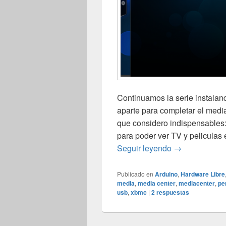
Continuamos la serie instala
aparte para completar el media
que considero indispensables:
para poder ver TV y peliculas
XBMC en Raspb
Seguir leyendo
→
Publicado en
Arduino
,
Hardware Libre
media
,
media center
,
mediacenter
,
pe
usb
,
xbmc
|
2
respuestas