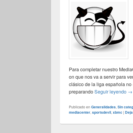
Para completar nuestro MediaC
on que nos va a servir para v
clásico de la liga española no
Ev
preparando
Seguir leyendo
→
Publicado en
Generalidades
,
Sin categ
mediacenter
,
sportsdevil
,
xbmc
|
Deja