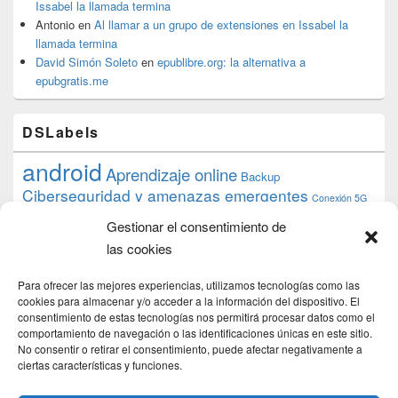
Issabel la llamada termina
Antonio
en
Al llamar a un grupo de extensiones en Issabel la
llamada termina
David Simón Soleto
en
epublibre.org: la alternativa a
epubgratis.me
DSLabels
android
Aprendizaje online
Backup
Ciberseguridad y amenazas emergentes
Conexión 5G
debian
desarrollo web
descarga
conocimiento
datos
Gestionar el consentimiento de
ios
Google
gratis
epub
Formación
iphone
hardware
inicios
las cookies
pi
mooc
PC
juegos
macos
mediacenter
Nginx
PHP
multimedia
Raspberry
raspberrypi
Para ofrecer las mejores experiencias, utilizamos tecnologías como las
proyecto
PS4
python
Sostenibilidad
cookies para almacenar y/o acceder a la información del dispositivo. El
raspbian
review
consentimiento de estas tecnologías nos permitirá procesar datos como el
Servidor Web
tecnológica
Tecnología
comportamiento de navegación o las identificaciones únicas en este sitio.
torrent
No consentir o retirar el consentimiento, puede afectar negativamente a
Windows
transmission
tutorial
ubuntu server
ciertas características y funciones.
usuarios
wordpress
xbmc