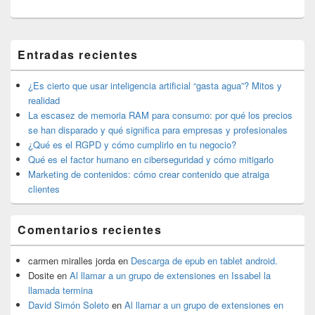
El
Entradas recientes
área
de
widget
¿Es cierto que usar inteligencia artificial “gasta agua”? Mitos y
barra
realidad
lateral
La escasez de memoria RAM para consumo: por qué los precios
primaria
se han disparado y qué significa para empresas y profesionales
¿Qué es el RGPD y cómo cumplirlo en tu negocio?
Qué es el factor humano en ciberseguridad y cómo mitigarlo
Marketing de contenidos: cómo crear contenido que atraiga
clientes
Comentarios recientes
carmen miralles jorda
en
Descarga de epub en tablet android.
Dosite
en
Al llamar a un grupo de extensiones en Issabel la
llamada termina
David Simón Soleto
en
Al llamar a un grupo de extensiones en