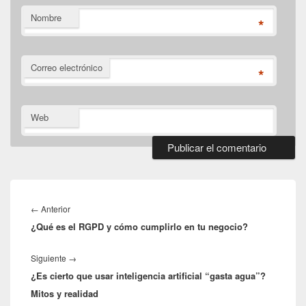
Nombre
*
Correo electrónico
*
Web
Navegación
de
Entrada
←
Anterior
entradas
¿Qué es el RGPD y cómo cumplirlo en tu negocio?
anterior:
Entrada
Siguiente
→
¿Es cierto que usar inteligencia artificial “gasta agua”?
siguiente:
Mitos y realidad