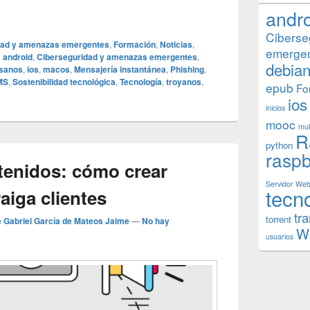
or humano en ciberseguridad y cómo mitigarlo
andr
Ciberse
dad y amenazas emergentes
,
Formación
,
Noticias
,
emerge
o
android
,
Ciberseguridad y amenazas emergentes
,
debia
sanos
,
ios
,
macos
,
Mensajería instantánea
,
Phishing
,
MS
,
Sostenibilidad tecnológica
,
Tecnología
,
troyanos
,
epub
Fo
ios
inicios
mooc
mul
R
python
raspb
tenidos: cómo crear
Servidor We
tecn
aiga clientes
tr
torrent
 Gabriel García de Mateos Jaime
—
No hay
W
usuarios