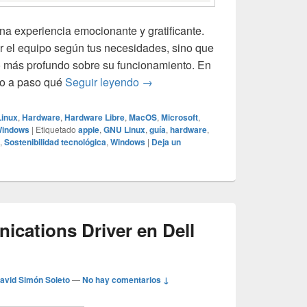
a experiencia emocionante y gratificante.
ar el equipo según tus necesidades, sino que
o más profundo sobre su funcionamiento. En
Guía para montar un PC desde cer
so a paso qué
Seguir leyendo
→
inux
,
Hardware
,
Hardware Libre
,
MacOS
,
Microsoft
,
indows
|
Etiquetado
apple
,
GNU Linux
,
guía
,
hardware
,
,
Sostenibilidad tecnológica
,
Windows
|
Deja un
ications Driver en Dell
avid Simón Soleto
—
No hay comentarios ↓