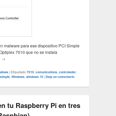
sin malware para ese dispositivo PCI Simple
Optiplex 7010 que no se instala
PCI Simple Comunications Driver en Dell Optiplex 7010
o
→
ndows
|
Etiquetado
7010
,
comunications
,
controlador
,
simple
,
Windows
,
windows 10
|
Deja un comentario
en tu Raspberry Pi en tres
(Raspbian)