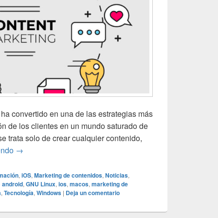
 ha convertido en una de las estrategias más
ión de los clientes en un mundo saturado de
e trata solo de crear cualquier contenido,
Marketing de contenidos: cómo crear contenido que atraiga
endo
→
mación
,
iOS
,
Marketing de contenidos
,
Noticias
,
o
android
,
GNU Linux
,
ios
,
macos
,
marketing de
a
,
Tecnología
,
Windows
|
Deja un comentario