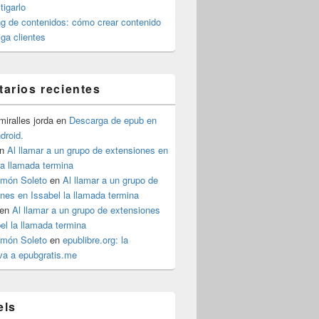
igarlo
g de contenidos: cómo crear contenido
iga clientes
arios recientes
iralles jorda
en
Descarga de epub en
ndroid.
n
Al llamar a un grupo de extensiones en
la llamada termina
imón Soleto
en
Al llamar a un grupo de
nes en Issabel la llamada termina
en
Al llamar a un grupo de extensiones
el la llamada termina
imón Soleto
en
epublibre.org: la
iva a epubgratis.me
els