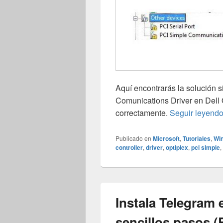
Aquí encontrarás la solución 
Comunications Driver en Dell 
correctamente.
Seguir leyend
Publicado en
Microsoft
,
Tutoriales
,
Wi
controller
,
driver
,
optiplex
,
pci simple
,
Instala Telegram 
sencillos pasos 