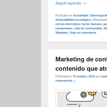
Qué es el fact
Seguir leyendo
→
Publicado en
Actualidad
,
Ciberseguri
Sostenibilidad tecnológica
|
Etiquetad
correo electrónico
,
factor humano
,
gu
ransomware
,
robo de contraseñas
,
S
Windows
|
Deja un comentario
Marketing de con
contenido que atr
Publicado el
19 octubre, 2025
por
José
comentarios ↓