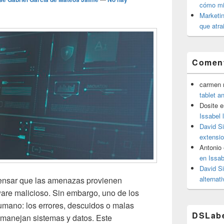
cómo mit
Marketin
que atra
Coment
carmen m
tablet a
Dosite
e
Issabel 
David S
extensio
Antonio
en Issab
David S
alternat
pensar que las amenazas provienen
are malicioso. Sin embargo, uno de los
humano: los errores, descuidos o malas
DSLab
 manejan sistemas y datos. Este