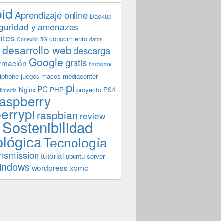
oid
Aprendizaje online
Backup
guridad y amenazas
ntes
conocimiento
Conexión 5G
datos
n
desarrollo web
descarga
Google
gratis
rmación
hardware
iphone
juegos
macos
mediacenter
pi
PC
Nginx
PHP
proyecto
PS4
timedia
aspberry
errypi
raspbian
review
Sostenibilidad
b
ológica
Tecnología
ansmission
tutorial
ubuntu server
indows
wordpress
xbmc