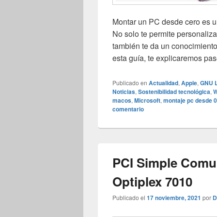
Montar un PC desde cero es un
No solo te permite personaliz
también te da un conocimient
esta guía, te explicaremos pa
Publicado en
Actualidad
,
Apple
,
GNU L
Noticias
,
Sostenibilidad tecnológica
,
W
macos
,
Microsoft
,
montaje pc desde 0
comentario
PCI Simple Comun
Optiplex 7010
Publicado el
17 noviembre, 2021
por
D