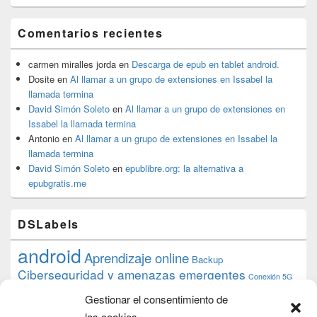
Comentarios recientes
carmen miralles jorda
en
Descarga de epub en tablet android.
Dosite
en
Al llamar a un grupo de extensiones en Issabel la
llamada termina
David Simón Soleto
en
Al llamar a un grupo de extensiones en
Issabel la llamada termina
Antonio
en
Al llamar a un grupo de extensiones en Issabel la
llamada termina
David Simón Soleto
en
epublibre.org: la alternativa a
epubgratis.me
DSLabels
android
Aprendizaje online
Backup
Ciberseguridad y amenazas emergentes
Conexión 5G
debian
desarrollo web
descarga
conocimiento
datos
Gestionar el consentimiento de
ios
Google
gratis
epub
Formación
iphone
hardware
inicios
las cookies