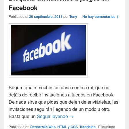
Facebook
Publicado el
20 septiembre, 2013
por
Tony
—
No hay comentarios ↓
Seguro que a muchos os pasa como a mi, que no
dejáis de recibir invitaciones a juegos en Facebook.
De nada sirve que pidas que dejen de enviártelas, las
invitaciones seguirán llegando de un modo u otro.
Bloquear invitaciones a jue
Basta que un
Seguir leyendo
→
Publicado en
Desarrollo Web
,
HTML y CSS
,
Tutoriales
|
Etiquetado