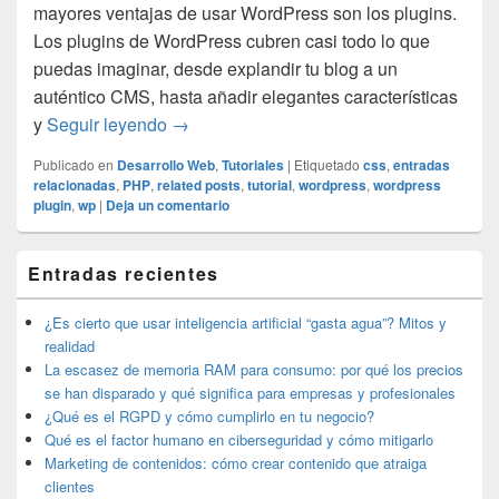
mayores ventajas de usar WordPress son los plugins.
Los plugins de WordPress cubren casi todo lo que
puedas imaginar, desde explandir tu blog a un
auténtico CMS, hasta añadir elegantes características
Cómo añadir entradas relacionadas en W
y
Seguir leyendo
→
Publicado en
Desarrollo Web
,
Tutoriales
|
Etiquetado
css
,
entradas
relacionadas
,
PHP
,
related posts
,
tutorial
,
wordpress
,
wordpress
plugin
,
wp
|
Deja un comentario
El
Entradas recientes
área
de
widget
¿Es cierto que usar inteligencia artificial “gasta agua”? Mitos y
barra
realidad
lateral
La escasez de memoria RAM para consumo: por qué los precios
primaria
se han disparado y qué significa para empresas y profesionales
¿Qué es el RGPD y cómo cumplirlo en tu negocio?
Qué es el factor humano en ciberseguridad y cómo mitigarlo
Marketing de contenidos: cómo crear contenido que atraiga
clientes