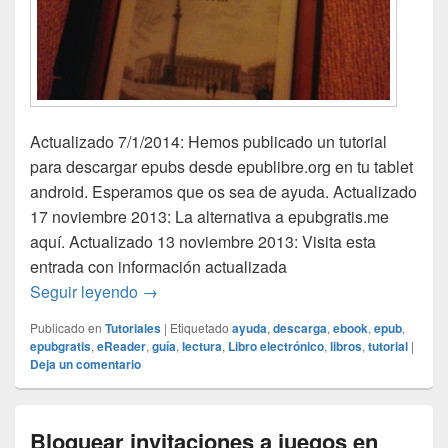
Actualizado 7/1/2014: Hemos publicado un tutorial
para descargar epubs desde epublibre.org en tu tablet
android. Esperamos que os sea de ayuda. Actualizado
17 noviembre 2013: La alternativa a epubgratis.me
aquí. Actualizado 13 noviembre 2013: Visita esta
entrada con información actualizada
Descarga de libros en formato epub.
Seguir leyendo
→
Publicado en
Tutoriales
|
Etiquetado
ayuda
,
descarga
,
ebook
,
epub
,
epubgratis
,
eReader
,
guía
,
lectura
,
Libro electrónico
,
libros
,
tutorial
|
Deja un comentario
Bloquear invitaciones a juegos en