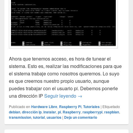
Ahora que tenemos acceso, es hora de tunear el
sistema. Esto es, realizar las modificaciones para que
el sistema trabaje como nosotros queremos. Lo suyo
es que creemos nuestro propio usuario, aunque
puedes trabajar con el usuario pi. Debemos ponerle
Instalar Debian en Raspbe
una dirección IP
Seguir leyendo
→
Publicado en
Hardware Libre
,
Raspberry Pi
,
Tutoriales
|
Etiquetado
debian
,
dirección ip
,
instalar
,
pi
,
Raspberry
,
raspberrypi
,
raspbian
,
transmission
,
tutorial
,
usuarios
|
Deja un comentario