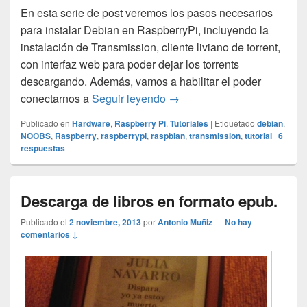
En esta serie de post veremos los pasos necesarios
para instalar Debian en RaspberryPi, incluyendo la
instalación de Transmission, cliente liviano de torrent,
con interfaz web para poder dejar los torrents
descargando. Además, vamos a habilitar el poder
Instalar Debian en Raspberr
conectarnos a
Seguir leyendo
→
Publicado en
Hardware
,
Raspberry Pi
,
Tutoriales
|
Etiquetado
debian
,
NOOBS
,
Raspberry
,
raspberrypi
,
raspbian
,
transmission
,
tutorial
|
6
respuestas
Descarga de libros en formato epub.
Publicado el
2 noviembre, 2013
por
Antonio Muñiz
—
No hay
comentarios ↓