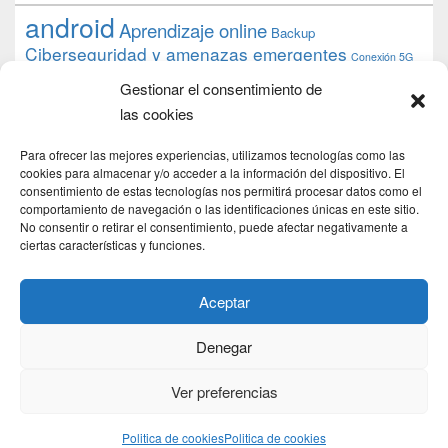
android
Aprendizaje online
Backup
Ciberseguridad y amenazas emergentes
Conexión 5G
debian
desarrollo web
descarga
conocimiento
datos
Gestionar el consentimiento de
ios
Google
gratis
epub
Formación
iphone
hardware
inicios
las cookies
pi
mooc
PC
juegos
macos
mediacenter
Nginx
PHP
multimedia
Raspberry
raspberrypi
Para ofrecer las mejores experiencias, utilizamos tecnologías como las
proyecto
PS4
python
Sostenibilidad
cookies para almacenar y/o acceder a la información del dispositivo. El
raspbian
review
consentimiento de estas tecnologías nos permitirá procesar datos como el
Servidor Web
tecnológica
Tecnología
comportamiento de navegación o las identificaciones únicas en este sitio.
torrent
No consentir o retirar el consentimiento, puede afectar negativamente a
Windows
transmission
tutorial
ubuntu server
ciertas características y funciones.
usuarios
wordpress
xbmc
Aceptar
Denegar
Copyright © 2026
DSLab
. Todos los Derechos Reservados.
Politica de cookies
Ver preferencias
Theme: Catch Box by
Catch Themes
Politica de cookies
Politica de cookies