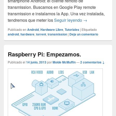
smartphone Android: el cliente remoto de
transmission. Buscamos en Google Play remote
transmission e instalamos la App. Una vez instalada,
App Remote Trans
tendremos que meter los
Seguir leyendo
→
Publicado en
Android
,
Hardware Libre
,
Tutoriales
|
Etiquetado
android
,
hardware
,
torrent
,
transmission
|
Deja un comentario
Raspberry Pi: Empezamos.
Publicado el
14 junio, 2013
por
Moide McMuffin
—
2 comentarios ↓