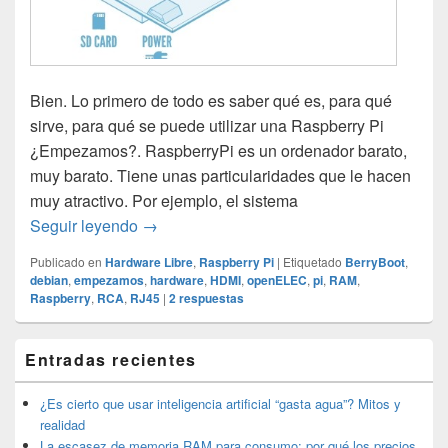
Bien. Lo primero de todo es saber qué es, para qué
sirve, para qué se puede utilizar una Raspberry Pi
¿Empezamos?. RaspberryPi es un ordenador barato,
muy barato. Tiene unas particularidades que le hacen
muy atractivo. Por ejemplo, el sistema
Raspberry Pi: Empezamos.
Seguir leyendo
→
Publicado en
Hardware Libre
,
Raspberry Pi
|
Etiquetado
BerryBoot
,
debian
,
empezamos
,
hardware
,
HDMI
,
openELEC
,
pi
,
RAM
,
Raspberry
,
RCA
,
RJ45
|
2
respuestas
El
Entradas recientes
área
de
widget
¿Es cierto que usar inteligencia artificial “gasta agua”? Mitos y
barra
realidad
lateral
La escasez de memoria RAM para consumo: por qué los precios