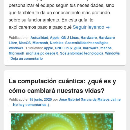
personalizar el equipo según tus necesidades, sino
que también te da un conocimiento más profundo
sobre su funcionamiento. En esta guía, te
Guía para m
explicaremos paso a paso qué
Seguir leyendo
→
Publicado en
Actualidad
,
Apple
,
GNU Linux
,
Hardware
,
Hardware
Libre
,
MacOS
,
Microsoft
,
Noticias
,
Sostenibilidad tecnológica
,
Windows
|
Etiquetado
apple
,
GNU Linux
,
guía
,
hardware
,
macos
,
Microsoft
,
montaje pc desde 0
,
Sostenibilidad tecnológica
,
Windows
|
Deja un comentario
La computación cuántica: ¿qué es y
cómo cambiará nuestras vidas?
Publicado el
15 junio, 2025
por
José Gabriel García de Mateos Jaime
—
No hay comentarios ↓