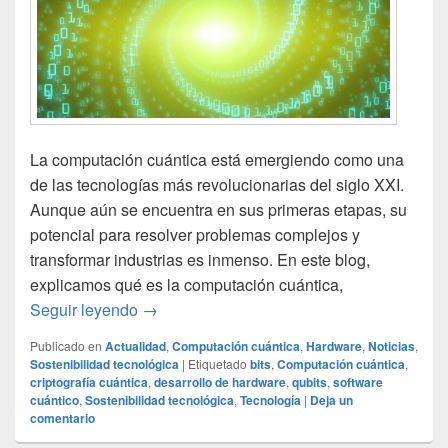
La computación cuántica está emergiendo como una
de las tecnologías más revolucionarias del siglo XXI.
Aunque aún se encuentra en sus primeras etapas, su
potencial para resolver problemas complejos y
transformar industrias es inmenso. En este blog,
explicamos qué es la computación cuántica,
La computación cuántica: ¿qué es y cómo 
Seguir leyendo
→
Publicado en
Actualidad
,
Computación cuántica
,
Hardware
,
Noticias
,
Sostenibilidad tecnológica
|
Etiquetado
bits
,
Computación cuántica
,
criptografía cuántica
,
desarrollo de hardware
,
qubits
,
software
cuántico
,
Sostenibilidad tecnológica
,
Tecnología
|
Deja un
comentario