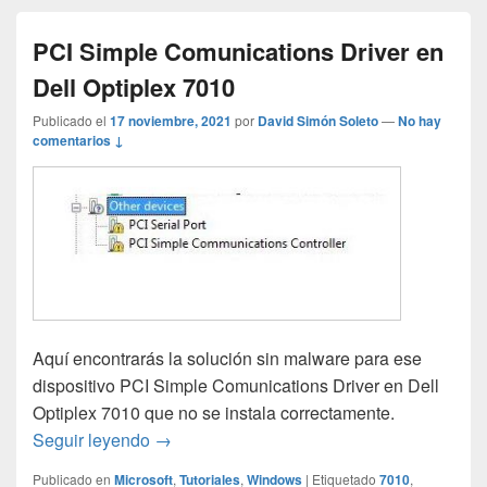
PCI Simple Comunications Driver en
Dell Optiplex 7010
Publicado el
17 noviembre, 2021
por
David Simón Soleto
—
No hay
comentarios ↓
Aquí encontrarás la solución sin malware para ese
dispositivo PCI Simple Comunications Driver en Dell
Optiplex 7010 que no se instala correctamente.
PCI Simple Comunications Driver en Dell 
Seguir leyendo
→
Publicado en
Microsoft
,
Tutoriales
,
Windows
|
Etiquetado
7010
,