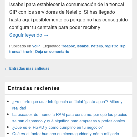
Issabel para establecer la comunicación de la troncal
SIP con los servidores de Netelip. Si has llegado
hasta aquí posiblemente es porque no has conseguido
configurar tu centralita para poder recibir y
Configurar linea troncal SIP de netelip en I
Seguir leyendo
→
Publicado en
VoIP
|
Etiquetado
freepbx
,
issabel
,
netelip
,
registro
,
sip
,
troncal
,
trunk
|
Deja un comentario
Navegación
←
Entradas más antiguas
de
entradas
El
Entradas recientes
área
de
widget
¿Es cierto que usar inteligencia artificial “gasta agua”? Mitos y
barra
realidad
lateral
La escasez de memoria RAM para consumo: por qué los precios
primaria
se han disparado y qué significa para empresas y profesionales
¿Qué es el RGPD y cómo cumplirlo en tu negocio?
Qué es el factor humano en ciberseguridad y cómo mitigarlo