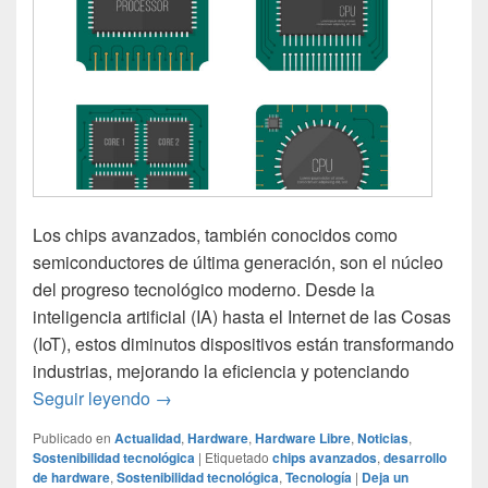
Los chips avanzados, también conocidos como
semiconductores de última generación, son el núcleo
del progreso tecnológico moderno. Desde la
inteligencia artificial (IA) hasta el Internet de las Cosas
(IoT), estos diminutos dispositivos están transformando
industrias, mejorando la eficiencia y potenciando
El impacto de los chips avanzados en el de
Seguir leyendo
→
Publicado en
Actualidad
,
Hardware
,
Hardware Libre
,
Noticias
,
Sostenibilidad tecnológica
|
Etiquetado
chips avanzados
,
desarrollo
de hardware
,
Sostenibilidad tecnológica
,
Tecnología
|
Deja un