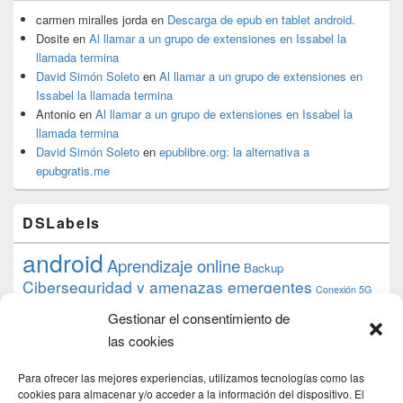
carmen miralles jorda
en
Descarga de epub en tablet android.
Dosite
en
Al llamar a un grupo de extensiones en Issabel la
llamada termina
David Simón Soleto
en
Al llamar a un grupo de extensiones en
Issabel la llamada termina
Antonio
en
Al llamar a un grupo de extensiones en Issabel la
llamada termina
David Simón Soleto
en
epublibre.org: la alternativa a
epubgratis.me
DSLabels
android
Aprendizaje online
Backup
Ciberseguridad y amenazas emergentes
Conexión 5G
debian
desarrollo web
descarga
conocimiento
datos
Gestionar el consentimiento de
ios
Google
gratis
epub
Formación
iphone
hardware
inicios
las cookies
pi
mooc
PC
juegos
macos
mediacenter
Nginx
PHP
multimedia
Raspberry
raspberrypi
Para ofrecer las mejores experiencias, utilizamos tecnologías como las
proyecto
PS4
python
cookies para almacenar y/o acceder a la información del dispositivo. El