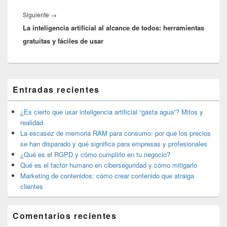
Entrada
Siguiente
→
La inteligencia artificial al alcance de todos: herramientas
siguiente:
gratuitas y fáciles de usar
El
Entradas recientes
área
de
widget
¿Es cierto que usar inteligencia artificial “gasta agua”? Mitos y
barra
realidad
lateral
La escasez de memoria RAM para consumo: por qué los precios
primaria
se han disparado y qué significa para empresas y profesionales
¿Qué es el RGPD y cómo cumplirlo en tu negocio?
Qué es el factor humano en ciberseguridad y cómo mitigarlo
Marketing de contenidos: cómo crear contenido que atraiga
clientes
Comentarios recientes