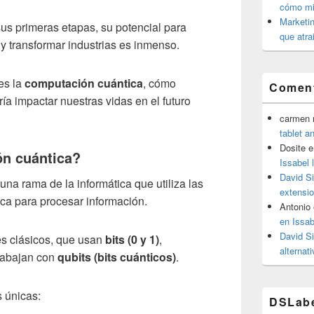
cómo mit
Marketin
s primeras etapas, su potencial para
que atra
y transformar industrias es inmenso.
es la
computación cuántica
, cómo
Coment
a impactar nuestras vidas en el futuro
carmen m
tablet a
Dosite
e
ón cuántica?
Issabel 
David S
una rama de la informática que utiliza las
extensio
ica para procesar información.
Antonio
en Issab
David S
es clásicos, que usan
bits
(0 y 1)
,
alternat
rabajan con
qubits
(bits cuánticos)
.
 únicas:
DSLab