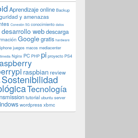
oid
Aprendizaje online
Backup
guridad y amenazas
ntes
conocimiento
Conexión 5G
datos
n
desarrollo web
descarga
Google
gratis
rmación
hardware
iphone
juegos
macos
mediacenter
pi
PC
Nginx
PHP
proyecto
PS4
timedia
aspberry
errypi
raspbian
review
Sostenibilidad
b
ológica
Tecnología
ansmission
tutorial
ubuntu server
indows
wordpress
xbmc