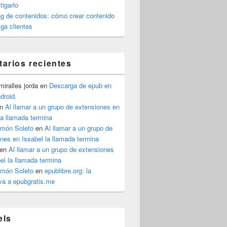
igarlo
g de contenidos: cómo crear contenido
iga clientes
arios recientes
iralles jorda
en
Descarga de epub en
ndroid.
n
Al llamar a un grupo de extensiones en
la llamada termina
imón Soleto
en
Al llamar a un grupo de
nes en Issabel la llamada termina
en
Al llamar a un grupo de extensiones
el la llamada termina
imón Soleto
en
epublibre.org: la
iva a epubgratis.me
els