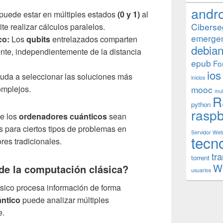
andr
puede estar en múltiples estados
(0 y 1)
al
Ciberse
e realizar cálculos paralelos.
emerge
co:
Los
qubits
entrelazados comparten
debia
nte, independientemente de la distancia
epub
Fo
ios
uda a seleccionar las soluciones más
inicios
omplejos.
mooc
mul
R
python
raspb
ue los
ordenadores cuánticos
sean
 para ciertos tipos de problemas en
Servidor We
tecn
es tradicionales.
tr
torrent
W
 de la computación clásica?
usuarios
sico procesa información de forma
ntico
puede analizar múltiples
e.