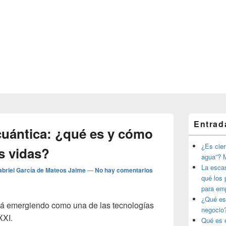
El
Entrad
área
uántica: ¿qué es y cómo
de
widget
¿Es ciert
s vidas?
barra
agua”? M
lateral
La esca
briel García de Mateos Jaime
—
No hay comentarios
primaria
qué los 
para em
¿Qué es
á emergiendo como una de las tecnologías
negocio
XXI.
Qué es e