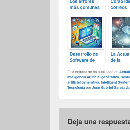
Los errores
Cómo ide
más comunes
correos
en contraseñas:
electrón
¿cuán segura
phishing
es la tuya?
menos d
minutos
Desarrollo de
La Actua
Software de
de la
Bajo Código/No
Inteligen
Esta entrada se ha publicado en
Código:
Artificial:
Actual
Inteligencia artificial generativa
,
Soste
Simplificando la
Avances,
artificial generativa
,
Intelligent Syste
Creación de
Contras
Tecnología
por
José Gabriel García d
Aplicaciones
Deja una respuest