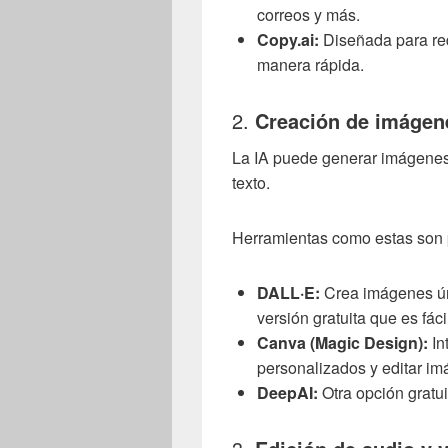
correos y más.
Copy.ai:
Diseñada para red
manera rápida.
2.
Creación de imágen
La IA puede generar imágenes 
texto.
Herramientas como estas son 
DALL·E:
Crea imágenes ún
versión gratuita que es fáci
Canva (Magic Design):
In
personalizados y editar i
DeepAI:
Otra opción gratuit