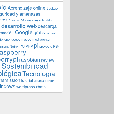
oid
Aprendizaje online
Backup
guridad y amenazas
ntes
conocimiento
Conexión 5G
datos
n
desarrollo web
descarga
Google
gratis
rmación
hardware
iphone
juegos
macos
mediacenter
pi
PC
Nginx
PHP
proyecto
PS4
timedia
aspberry
errypi
raspbian
review
Sostenibilidad
b
ológica
Tecnología
ansmission
tutorial
ubuntu server
indows
wordpress
xbmc