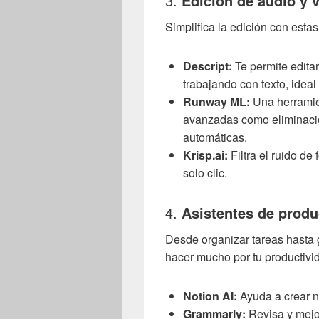
3.
Edición de audio y 
Simplifica la edición con est
Descript:
Te permite editar
trabajando con texto, idea
Runway ML:
Una herramie
avanzadas como eliminació
automáticas.
Krisp.ai:
Filtra el ruido d
solo clic.
4.
Asistentes de produ
Desde organizar tareas hasta g
hacer mucho por tu productivi
Notion AI:
Ayuda a crear no
Grammarly:
Revisa y mejor