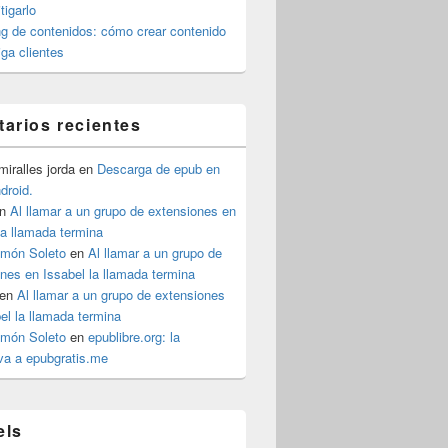
igarlo
g de contenidos: cómo crear contenido
iga clientes
arios recientes
iralles jorda
en
Descarga de epub en
ndroid.
n
Al llamar a un grupo de extensiones en
la llamada termina
imón Soleto
en
Al llamar a un grupo de
nes en Issabel la llamada termina
en
Al llamar a un grupo de extensiones
el la llamada termina
imón Soleto
en
epublibre.org: la
iva a epubgratis.me
els