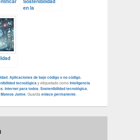
ntificar
Sostenibilidad
en la
icos de
Tecnología:
 en
Avances y
e 5
Retos hacia un
Futuro Verde
lidad
cia
idad
,
Aplicaciones de bajo código o no código
,
nibilidad tecnológica
y etiquetado como
Inteligencia
 Pros y
ms
,
internet para todos
,
Sostenibilidad tecnológica
,
e Mateos Jaime
. Guarda
enlace permanente
.
a