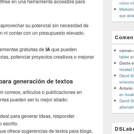
tirse en una herramienta accesible para
cómo mit
Marketin
que atra
aprovechar su potencial sin necesidad de
n ni contar con un presupuesto elevado.
Coment
amientas gratuitas de
IA
que pueden
carmen m
arias, potenciar proyectos creativos o mejorar
tablet a
Dosite
e
Issabel 
David S
para generación de textos
extensio
Antonio
ir correos, artículos o publicaciones en
en Issab
ntas pueden ser tu mejor aliado:
David S
alternat
deal para generar ideas, responder
 escrito.
DSLab
ue ofrece sugerencias de textos para blogs,