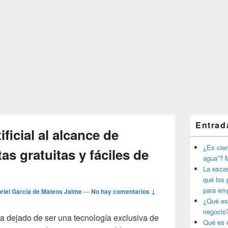
El
Entrad
área
ificial al alcance de
de
widget
¿Es ciert
as gratuitas y fáciles de
barra
agua”? M
lateral
La esca
primaria
qué los 
para em
riel García de Mateos Jaime
—
No hay comentarios ↓
¿Qué es
negocio
a dejado de ser una tecnología exclusiva de
Qué es e