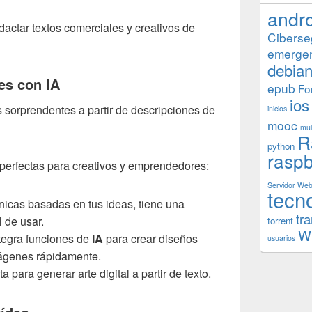
andr
actar textos comerciales y creativos de
Ciberse
emerge
debia
es con IA
epub
Fo
ios
sorprendentes a partir de descripciones de
inicios
mooc
mul
R
python
raspb
perfectas para creativos y emprendedores:
Servidor We
tecn
icas basadas en tus ideas, tiene una
tr
l de usar.
torrent
W
tegra funciones de
IA
para crear diseños
usuarios
mágenes rápidamente.
a para generar arte digital a partir de texto.