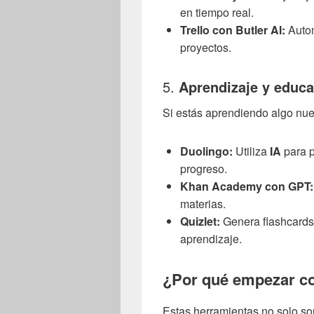
en tiempo real.
Trello con Butler AI:
Autom
proyectos.
5.
Aprendizaje y educ
Si estás aprendiendo algo nue
Duolingo:
Utiliza
IA
para p
progreso.
Khan Academy con GPT:
materias.
Quizlet:
Genera flashcards
aprendizaje.
¿Por qué empezar co
Estas herramientas no solo son 