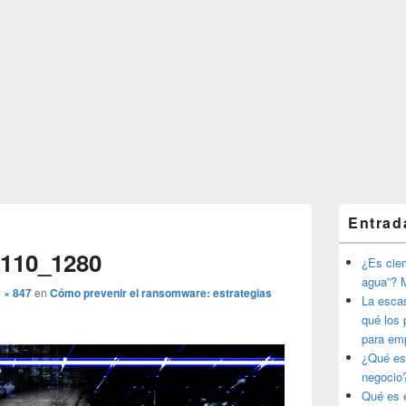
El
Entrad
área
Navegador
de
de
110_1280
widget
¿Es ciert
imágenes
barra
agua”? M
lateral
 × 847
en
Cómo prevenir el ransomware: estrategias
La esca
primaria
qué los 
para em
¿Qué es
negocio
Qué es e