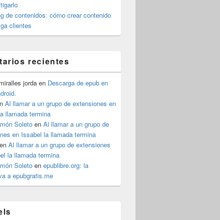
igarlo
g de contenidos: cómo crear contenido
iga clientes
arios recientes
iralles jorda
en
Descarga de epub en
ndroid.
n
Al llamar a un grupo de extensiones en
la llamada termina
imón Soleto
en
Al llamar a un grupo de
nes en Issabel la llamada termina
en
Al llamar a un grupo de extensiones
el la llamada termina
imón Soleto
en
epublibre.org: la
iva a epubgratis.me
els