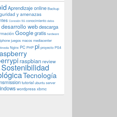
oid
Aprendizaje online
Backup
guridad y amenazas
ntes
conocimiento
Conexión 5G
datos
n
desarrollo web
descarga
Google
gratis
rmación
hardware
iphone
juegos
macos
mediacenter
pi
PC
Nginx
PHP
proyecto
PS4
timedia
aspberry
errypi
raspbian
review
Sostenibilidad
b
ológica
Tecnología
ansmission
tutorial
ubuntu server
indows
wordpress
xbmc