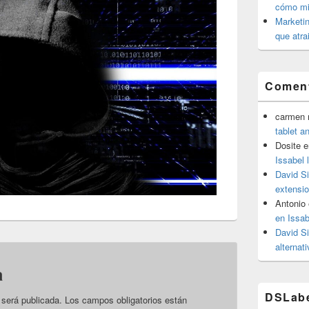
cómo mit
Marketin
que atra
Coment
carmen m
tablet a
Dosite
e
Issabel 
David S
extensio
Antonio
en Issab
David S
alternat
a
DSLab
 será publicada.
Los campos obligatorios están