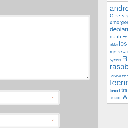
andr
Ciberse
emerge
debia
epub
Fo
ios
inicios
mooc
mul
R
python
raspb
Servidor We
tecn
tr
torrent
W
*
usuarios
*