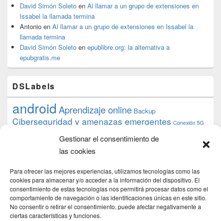
David Simón Soleto
en
Al llamar a un grupo de extensiones en
Issabel la llamada termina
Antonio
en
Al llamar a un grupo de extensiones en Issabel la
llamada termina
David Simón Soleto
en
epublibre.org: la alternativa a
epubgratis.me
DSLabels
android
Aprendizaje online
Backup
Ciberseguridad y amenazas emergentes
Conexión 5G
debian
desarrollo web
descarga
conocimiento
datos
Gestionar el consentimiento de
ios
Google
gratis
epub
Formación
iphone
hardware
inicios
las cookies
pi
mooc
PC
juegos
macos
mediacenter
Nginx
PHP
multimedia
Raspberry
raspberrypi
Para ofrecer las mejores experiencias, utilizamos tecnologías como las
proyecto
PS4
python
Sostenibilidad
cookies para almacenar y/o acceder a la información del dispositivo. El
raspbian
review
consentimiento de estas tecnologías nos permitirá procesar datos como el
Servidor Web
tecnológica
Tecnología
comportamiento de navegación o las identificaciones únicas en este sitio.
torrent
No consentir o retirar el consentimiento, puede afectar negativamente a
Windows
transmission
tutorial
ubuntu server
ciertas características y funciones.
usuarios