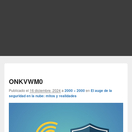
Nave
de
ONKVWM0
imág
Publicado el
16 diciembre, 2024
a
2000 × 2000
en
El auge de la
seguridad en la nube: mitos y realidades