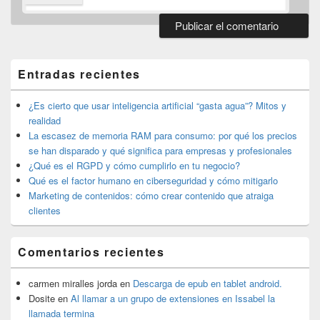
El
área
de
Entradas recientes
widget
barra
lateral
¿Es cierto que usar inteligencia artificial “gasta agua”? Mitos y
primaria
realidad
La escasez de memoria RAM para consumo: por qué los precios
se han disparado y qué significa para empresas y profesionales
¿Qué es el RGPD y cómo cumplirlo en tu negocio?
Qué es el factor humano en ciberseguridad y cómo mitigarlo
Marketing de contenidos: cómo crear contenido que atraiga
clientes
Comentarios recientes
carmen miralles jorda
en
Descarga de epub en tablet android.
Dosite
en
Al llamar a un grupo de extensiones en Issabel la
llamada termina