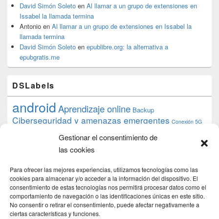
David Simón Soleto
en
Al llamar a un grupo de extensiones en
Issabel la llamada termina
Antonio
en
Al llamar a un grupo de extensiones en Issabel la
llamada termina
David Simón Soleto
en
epublibre.org: la alternativa a
epubgratis.me
DSLabels
android
Aprendizaje online
Backup
Ciberseguridad y amenazas emergentes
Conexión 5G
debian
desarrollo web
descarga
conocimiento
datos
Gestionar el consentimiento de
ios
Google
gratis
epub
Formación
iphone
hardware
inicios
las cookies
pi
mooc
PC
juegos
macos
mediacenter
Nginx
PHP
multimedia
Raspberry
raspberrypi
Para ofrecer las mejores experiencias, utilizamos tecnologías como las
proyecto
PS4
python
Sostenibilidad
cookies para almacenar y/o acceder a la información del dispositivo. El
raspbian
review
consentimiento de estas tecnologías nos permitirá procesar datos como el
Servidor Web
tecnológica
Tecnología
comportamiento de navegación o las identificaciones únicas en este sitio.
torrent
No consentir o retirar el consentimiento, puede afectar negativamente a
Windows
transmission
tutorial
ubuntu server
ciertas características y funciones.
usuarios