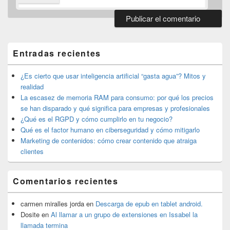
El
área
de
Entradas recientes
widget
barra
lateral
¿Es cierto que usar inteligencia artificial “gasta agua”? Mitos y
primaria
realidad
La escasez de memoria RAM para consumo: por qué los precios
se han disparado y qué significa para empresas y profesionales
¿Qué es el RGPD y cómo cumplirlo en tu negocio?
Qué es el factor humano en ciberseguridad y cómo mitigarlo
Marketing de contenidos: cómo crear contenido que atraiga
clientes
Comentarios recientes
carmen miralles jorda
en
Descarga de epub en tablet android.
Dosite
en
Al llamar a un grupo de extensiones en Issabel la
llamada termina