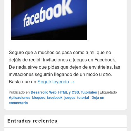
Seguro que a muchos os pasa como a mi, que no
dejáis de recibir invitaciones a juegos en Facebook.
De nada sirve que pidas que dejen de enviártelas, las
invitaciones seguirán llegando de un modo u otro.
Bloquear invitaciones a jue
Basta que un
Seguir leyendo
→
Publicado en
Desarrollo Web
,
HTML y CSS
,
Tutoriales
|
Etiquetado
Aplicaciones
,
bloqueo
,
facebook
,
juegos
,
tutorial
|
Deja un
comentario
El
Entradas recientes
área
de