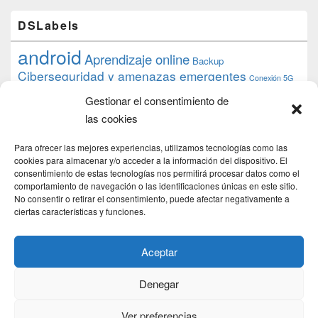
DSLabels
android
Aprendizaje online
Backup
Ciberseguridad y amenazas emergentes
Conexión 5G
debian
desarrollo web
descarga
conocimiento
datos
Gestionar el consentimiento de
ios
Google
gratis
epub
Formación
iphone
hardware
inicios
las cookies
pi
mooc
PC
juegos
macos
mediacenter
Nginx
PHP
multimedia
Raspberry
raspberrypi
Para ofrecer las mejores experiencias, utilizamos tecnologías como las
proyecto
PS4
python
Sostenibilidad
cookies para almacenar y/o acceder a la información del dispositivo. El
raspbian
review
consentimiento de estas tecnologías nos permitirá procesar datos como el
Servidor Web
tecnológica
Tecnología
comportamiento de navegación o las identificaciones únicas en este sitio.
torrent
No consentir o retirar el consentimiento, puede afectar negativamente a
Windows
transmission
tutorial
ubuntu server
ciertas características y funciones.
usuarios
wordpress
xbmc
Aceptar
Denegar
Copyright © 2026
DSLab
. Todos los Derechos Reservados.
Politica de cookies
Ver preferencias