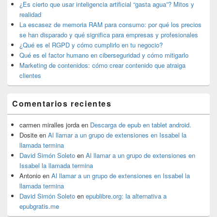
widget
¿Es cierto que usar inteligencia artificial “gasta agua”? Mitos y
barra
realidad
lateral
La escasez de memoria RAM para consumo: por qué los precios
primaria
se han disparado y qué significa para empresas y profesionales
¿Qué es el RGPD y cómo cumplirlo en tu negocio?
Qué es el factor humano en ciberseguridad y cómo mitigarlo
Marketing de contenidos: cómo crear contenido que atraiga
clientes
Comentarios recientes
carmen miralles jorda
en
Descarga de epub en tablet android.
Dosite
en
Al llamar a un grupo de extensiones en Issabel la
llamada termina
David Simón Soleto
en
Al llamar a un grupo de extensiones en
Issabel la llamada termina
Antonio
en
Al llamar a un grupo de extensiones en Issabel la
llamada termina
David Simón Soleto
en
epublibre.org: la alternativa a
epubgratis.me