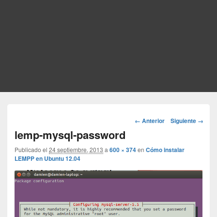
Navegador
← Anterior
Siguiente →
de
lemp-mysql-password
imágenes
Publicado el
24 septiembre, 2013
a
600 × 374
en
Cómo instalar
LEMPP en Ubuntu 12.04