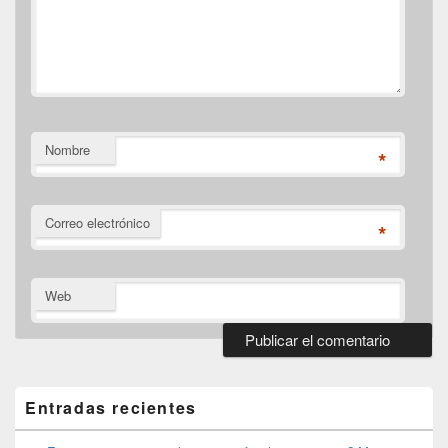
Nombre
*
Correo electrónico
*
Web
El
área
de
Entradas recientes
widget
barra