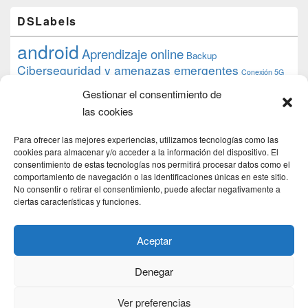
DSLabels
android
Aprendizaje online
Backup
Ciberseguridad y amenazas emergentes
Conexión 5G
debian
desarrollo web
descarga
conocimiento
datos
Gestionar el consentimiento de
ios
Google
gratis
epub
Formación
iphone
hardware
inicios
las cookies
pi
mooc
PC
juegos
macos
mediacenter
Nginx
PHP
multimedia
Raspberry
raspberrypi
Para ofrecer las mejores experiencias, utilizamos tecnologías como las
proyecto
PS4
python
Sostenibilidad
cookies para almacenar y/o acceder a la información del dispositivo. El
raspbian
review
consentimiento de estas tecnologías nos permitirá procesar datos como el
Servidor Web
tecnológica
Tecnología
comportamiento de navegación o las identificaciones únicas en este sitio.
torrent
No consentir o retirar el consentimiento, puede afectar negativamente a
Windows
transmission
tutorial
ubuntu server
ciertas características y funciones.
usuarios
wordpress
xbmc
Aceptar
Denegar
Copyright © 2026
DSLab
. Todos los Derechos Reservados.
Politica de cookies
Ver preferencias
Theme: Catch Box by
Catch Themes