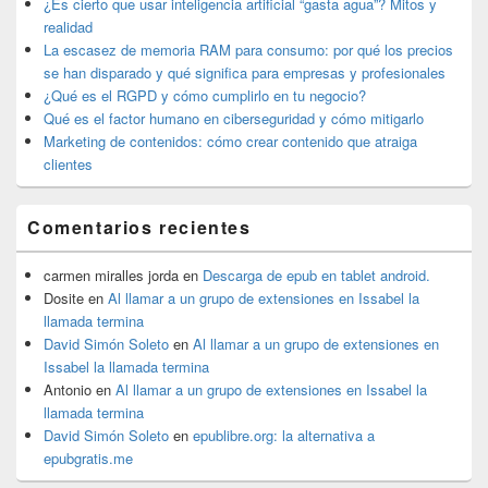
lateral
¿Es cierto que usar inteligencia artificial “gasta agua”? Mitos y
primaria
realidad
La escasez de memoria RAM para consumo: por qué los precios
se han disparado y qué significa para empresas y profesionales
¿Qué es el RGPD y cómo cumplirlo en tu negocio?
Qué es el factor humano en ciberseguridad y cómo mitigarlo
Marketing de contenidos: cómo crear contenido que atraiga
clientes
Comentarios recientes
carmen miralles jorda
en
Descarga de epub en tablet android.
Dosite
en
Al llamar a un grupo de extensiones en Issabel la
llamada termina
David Simón Soleto
en
Al llamar a un grupo de extensiones en
Issabel la llamada termina
Antonio
en
Al llamar a un grupo de extensiones en Issabel la
llamada termina
David Simón Soleto
en
epublibre.org: la alternativa a
epubgratis.me