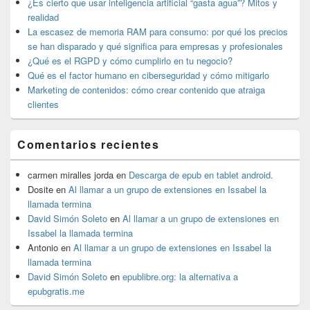
lateral
¿Es cierto que usar inteligencia artificial “gasta agua”? Mitos y
primaria
realidad
La escasez de memoria RAM para consumo: por qué los precios
se han disparado y qué significa para empresas y profesionales
¿Qué es el RGPD y cómo cumplirlo en tu negocio?
Qué es el factor humano en ciberseguridad y cómo mitigarlo
Marketing de contenidos: cómo crear contenido que atraiga
clientes
Comentarios recientes
carmen miralles jorda
en
Descarga de epub en tablet android.
Dosite
en
Al llamar a un grupo de extensiones en Issabel la
llamada termina
David Simón Soleto
en
Al llamar a un grupo de extensiones en
Issabel la llamada termina
Antonio
en
Al llamar a un grupo de extensiones en Issabel la
llamada termina
David Simón Soleto
en
epublibre.org: la alternativa a
epubgratis.me