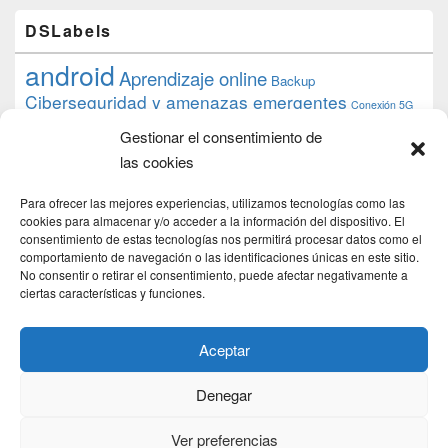
DSLabels
android
Aprendizaje online
Backup
Ciberseguridad y amenazas emergentes
Conexión 5G
debian
desarrollo web
descarga
conocimiento
datos
Gestionar el consentimiento de
ios
Google
gratis
epub
Formación
iphone
hardware
inicios
las cookies
pi
mooc
PC
juegos
macos
mediacenter
Nginx
PHP
multimedia
Raspberry
raspberrypi
Para ofrecer las mejores experiencias, utilizamos tecnologías como las
proyecto
PS4
python
Sostenibilidad
cookies para almacenar y/o acceder a la información del dispositivo. El
raspbian
review
consentimiento de estas tecnologías nos permitirá procesar datos como el
Servidor Web
tecnológica
Tecnología
comportamiento de navegación o las identificaciones únicas en este sitio.
torrent
No consentir o retirar el consentimiento, puede afectar negativamente a
Windows
transmission
tutorial
ubuntu server
ciertas características y funciones.
usuarios
wordpress
xbmc
Aceptar
Denegar
Copyright © 2026
DSLab
. Todos los Derechos Reservados.
Politica de cookies
Ver preferencias