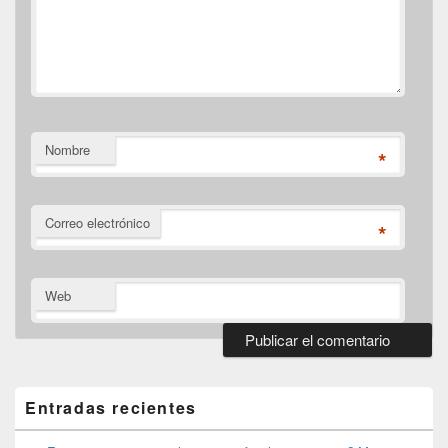
Nombre
*
Correo electrónico
*
Web
El
área
de
Entradas recientes
widget
barra