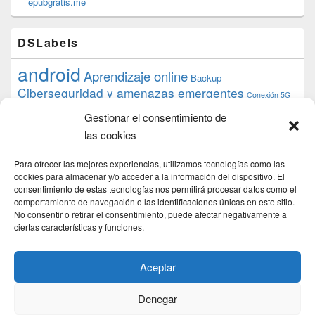
epubgratis.me
DSLabels
android
Aprendizaje online
Backup
Ciberseguridad y amenazas emergentes
Conexión 5G
debian
desarrollo web
descarga
conocimiento
datos
Gestionar el consentimiento de
ios
Google
gratis
epub
Formación
iphone
hardware
inicios
las cookies
pi
mooc
PC
juegos
macos
mediacenter
Nginx
PHP
multimedia
Raspberry
raspberrypi
Para ofrecer las mejores experiencias, utilizamos tecnologías como las
proyecto
PS4
python
Sostenibilidad
cookies para almacenar y/o acceder a la información del dispositivo. El
raspbian
review
consentimiento de estas tecnologías nos permitirá procesar datos como el
Servidor Web
tecnológica
Tecnología
comportamiento de navegación o las identificaciones únicas en este sitio.
torrent
No consentir o retirar el consentimiento, puede afectar negativamente a
Windows
transmission
tutorial
ubuntu server
ciertas características y funciones.
usuarios
wordpress
xbmc
Aceptar
Denegar