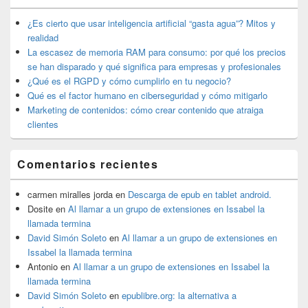
barra
lateral
¿Es cierto que usar inteligencia artificial “gasta agua”? Mitos y
primaria
realidad
La escasez de memoria RAM para consumo: por qué los precios
se han disparado y qué significa para empresas y profesionales
¿Qué es el RGPD y cómo cumplirlo en tu negocio?
Qué es el factor humano en ciberseguridad y cómo mitigarlo
Marketing de contenidos: cómo crear contenido que atraiga
clientes
Comentarios recientes
carmen miralles jorda
en
Descarga de epub en tablet android.
Dosite
en
Al llamar a un grupo de extensiones en Issabel la
llamada termina
David Simón Soleto
en
Al llamar a un grupo de extensiones en
Issabel la llamada termina
Antonio
en
Al llamar a un grupo de extensiones en Issabel la
llamada termina
David Simón Soleto
en
epublibre.org: la alternativa a