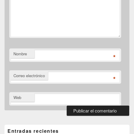
Nombre
*
Correo electrónico
*
Web
El
área
de
Entradas recientes
widget