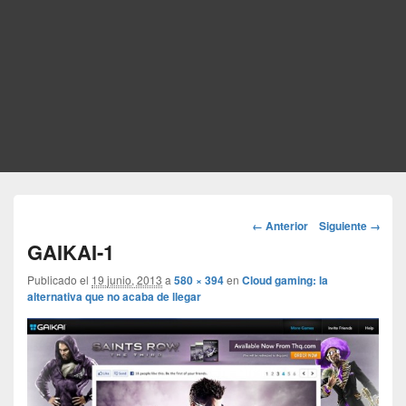
Navegador
← Anterior
Siguiente →
de
GAIKAI-1
imágenes
Publicado el
19 junio, 2013
a
580 × 394
en
Cloud gaming: la
alternativa que no acaba de llegar