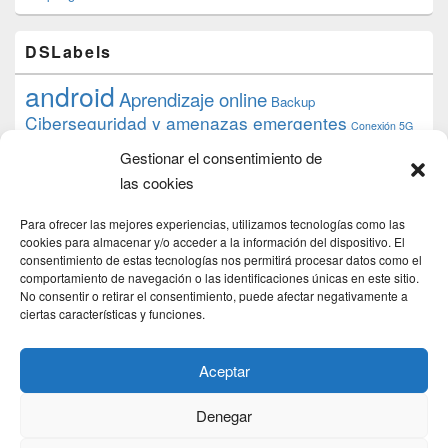
DSLabels
android
Aprendizaje online
Backup
Ciberseguridad y amenazas emergentes
Conexión 5G
debian
desarrollo web
descarga
conocimiento
datos
Gestionar el consentimiento de
ios
Google
gratis
epub
Formación
iphone
hardware
inicios
las cookies
pi
mooc
PC
juegos
macos
mediacenter
Nginx
PHP
multimedia
Raspberry
raspberrypi
Para ofrecer las mejores experiencias, utilizamos tecnologías como las
proyecto
PS4
python
Sostenibilidad
cookies para almacenar y/o acceder a la información del dispositivo. El
raspbian
review
consentimiento de estas tecnologías nos permitirá procesar datos como el
Servidor Web
tecnológica
Tecnología
comportamiento de navegación o las identificaciones únicas en este sitio.
torrent
No consentir o retirar el consentimiento, puede afectar negativamente a
Windows
transmission
tutorial
ubuntu server
ciertas características y funciones.
usuarios
wordpress
xbmc
Aceptar
Denegar
Copyright © 2026
DSLab
. Todos los Derechos Reservados.
Politica de cookies