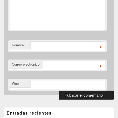
Nombre
*
Correo electrónico
*
Web
El
área
de
Entradas recientes
widget