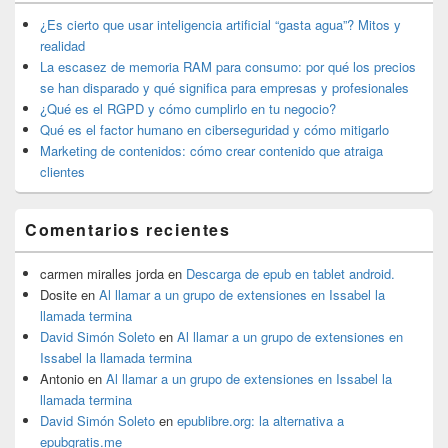
barra
lateral
¿Es cierto que usar inteligencia artificial “gasta agua”? Mitos y
primaria
realidad
La escasez de memoria RAM para consumo: por qué los precios
se han disparado y qué significa para empresas y profesionales
¿Qué es el RGPD y cómo cumplirlo en tu negocio?
Qué es el factor humano en ciberseguridad y cómo mitigarlo
Marketing de contenidos: cómo crear contenido que atraiga
clientes
Comentarios recientes
carmen miralles jorda
en
Descarga de epub en tablet android.
Dosite
en
Al llamar a un grupo de extensiones en Issabel la
llamada termina
David Simón Soleto
en
Al llamar a un grupo de extensiones en
Issabel la llamada termina
Antonio
en
Al llamar a un grupo de extensiones en Issabel la
llamada termina
David Simón Soleto
en
epublibre.org: la alternativa a
epubgratis.me