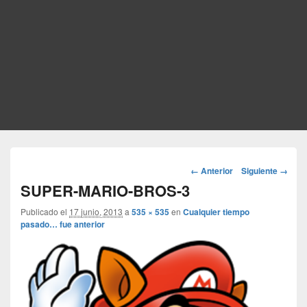
Navegador
← Anterior
Siguiente →
de
SUPER-MARIO-BROS-3
imágenes
Publicado el
17 junio, 2013
a
535 × 535
en
Cualquier tiempo
pasado… fue anterior