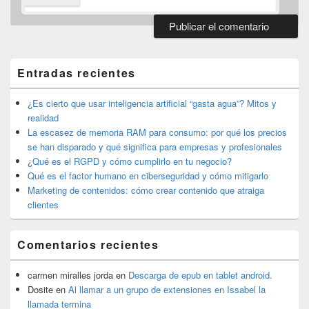
El
área
de
Entradas recientes
widget
barra
lateral
¿Es cierto que usar inteligencia artificial “gasta agua”? Mitos y
primaria
realidad
La escasez de memoria RAM para consumo: por qué los precios
se han disparado y qué significa para empresas y profesionales
¿Qué es el RGPD y cómo cumplirlo en tu negocio?
Qué es el factor humano en ciberseguridad y cómo mitigarlo
Marketing de contenidos: cómo crear contenido que atraiga
clientes
Comentarios recientes
carmen miralles jorda
en
Descarga de epub en tablet android.
Dosite
en
Al llamar a un grupo de extensiones en Issabel la
llamada termina