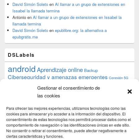
David Simón Soleto
en
Al llamar a un grupo de extensiones en
Issabel la llamada termina
Antonio
en
Al llamar a un grupo de extensiones en Issabel la
llamada termina
David Simón Soleto
en
epublibre.org: la alternativa a
epubgratis.me
DSLabels
android
Aprendizaje online
Backup
Ciberseguridad y amenazas emergentes
Conexión 5G
debian
desarrollo web
descarga
conocimiento
datos
Gestionar el consentimiento de
ios
Google
gratis
epub
Formación
iphone
hardware
inicios
las cookies
pi
mooc
PC
juegos
macos
mediacenter
Nginx
PHP
multimedia
Raspberry
raspberrypi
Para ofrecer las mejores experiencias, utilizamos tecnologías como las
proyecto
PS4
python
Sostenibilidad
cookies para almacenar y/o acceder a la información del dispositivo. El
raspbian
review
consentimiento de estas tecnologías nos permitirá procesar datos como el
Servidor Web
tecnológica
Tecnología
comportamiento de navegación o las identificaciones únicas en este sitio.
torrent
No consentir o retirar el consentimiento, puede afectar negativamente a
Windows
transmission
tutorial
ubuntu server
ciertas características y funciones.
usuarios