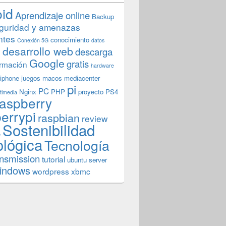
oid
Aprendizaje online
Backup
guridad y amenazas
ntes
conocimiento
Conexión 5G
datos
n
desarrollo web
descarga
Google
gratis
rmación
hardware
iphone
juegos
macos
mediacenter
pi
PC
Nginx
PHP
proyecto
PS4
timedia
aspberry
errypi
raspbian
review
Sostenibilidad
b
ológica
Tecnología
ansmission
tutorial
ubuntu server
indows
wordpress
xbmc