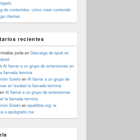
igarlo
g de contenidos: cómo crear contenido
iga clientes
arios recientes
iralles jorda
en
Descarga de epub en
ndroid.
n
Al llamar a un grupo de extensiones en
la llamada termina
imón Soleto
en
Al llamar a un grupo de
nes en Issabel la llamada termina
en
Al llamar a un grupo de extensiones
el la llamada termina
imón Soleto
en
epublibre.org: la
iva a epubgratis.me
els