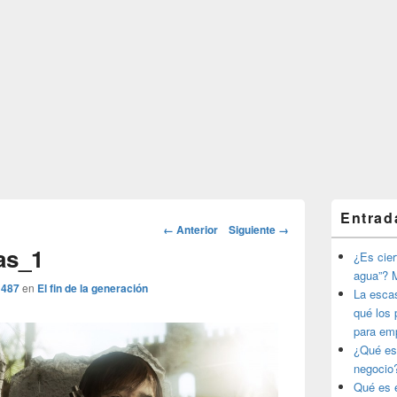
El
Entrad
área
Navegador
← Anterior
Siguiente →
de
de
as_1
widget
¿Es ciert
imágenes
barra
agua”? M
lateral
1487
en
El fin de la generación
La esca
primaria
qué los 
para em
¿Qué es
negocio
Qué es e