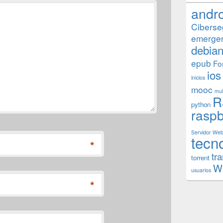
andr
Ciberse
emerge
debia
epub
Fo
ios
inicios
mooc
mul
R
python
raspb
Servidor We
tecn
*
tr
torrent
W
usuarios
*