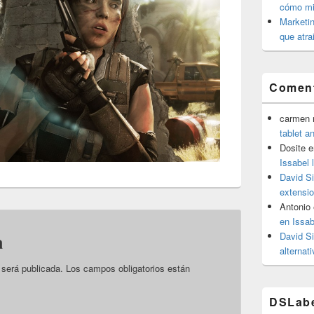
cómo mit
Marketin
que atra
Coment
carmen m
tablet a
Dosite
e
Issabel 
David S
extensio
Antonio
en Issab
David S
a
alternat
 será publicada.
Los campos obligatorios están
DSLab