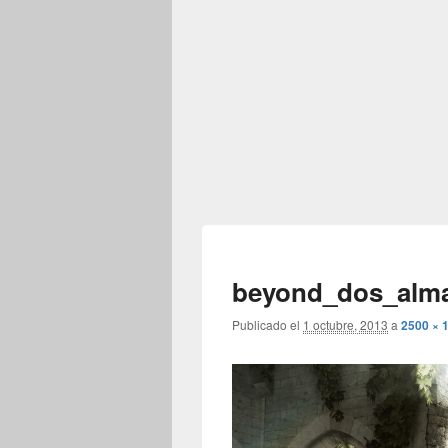
beyond_dos_alm
Publicado el
1 octubre, 2013
a
2500 × 