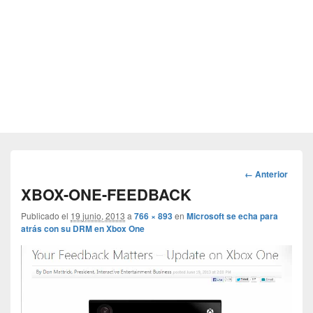
Navegador
← Anterior
de
XBOX-ONE-FEEDBACK
imágenes
Publicado el
19 junio, 2013
a
766 × 893
en
Microsoft se echa para
atrás con su DRM en Xbox One