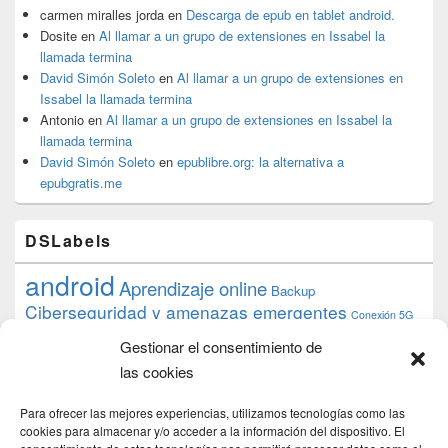
carmen miralles jorda
en
Descarga de epub en tablet android.
Dosite
en
Al llamar a un grupo de extensiones en Issabel la
llamada termina
David Simón Soleto
en
Al llamar a un grupo de extensiones en
Issabel la llamada termina
Antonio
en
Al llamar a un grupo de extensiones en Issabel la
llamada termina
David Simón Soleto
en
epublibre.org: la alternativa a
epubgratis.me
DSLabels
android
Aprendizaje online
Backup
Ciberseguridad y amenazas emergentes
Conexión 5G
debian
desarrollo web
descarga
conocimiento
datos
Gestionar el consentimiento de
ios
Google
gratis
epub
Formación
iphone
hardware
inicios
las cookies
pi
mooc
PC
juegos
macos
mediacenter
Nginx
PHP
multimedia
Raspberry
raspberrypi
Para ofrecer las mejores experiencias, utilizamos tecnologías como las
proyecto
PS4
python
Sostenibilidad
cookies para almacenar y/o acceder a la información del dispositivo. El
raspbian
review