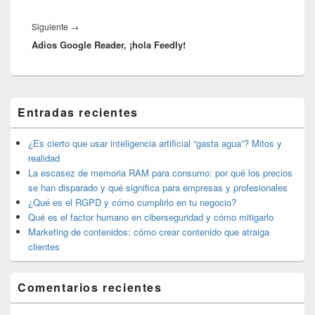
Entrada
Siguiente
→
Adios Google Reader, ¡hola Feedly!
siguiente:
El
Entradas recientes
área
de
widget
¿Es cierto que usar inteligencia artificial “gasta agua”? Mitos y
barra
realidad
lateral
La escasez de memoria RAM para consumo: por qué los precios
primaria
se han disparado y qué significa para empresas y profesionales
¿Qué es el RGPD y cómo cumplirlo en tu negocio?
Qué es el factor humano en ciberseguridad y cómo mitigarlo
Marketing de contenidos: cómo crear contenido que atraiga
clientes
Comentarios recientes