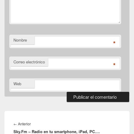
Nombre
*
Correo electrónico
*
Web
Navegación
de
Entrada
←
Anterior
entradas
Sky.Fm – Radio en tu smartphone, iPad, PC….
anterior: