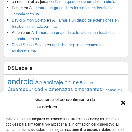
carmen miralles jorda
en
Descarga de epub en tablet android.
Dosite
en
Al llamar a un grupo de extensiones en Issabel la
llamada termina
David Simón Soleto
en
Al llamar a un grupo de extensiones en
Issabel la llamada termina
Antonio
en
Al llamar a un grupo de extensiones en Issabel la
llamada termina
David Simón Soleto
en
epublibre.org: la alternativa a
epubgratis.me
DSLabels
android
Aprendizaje online
Backup
Ciberseguridad y amenazas emergentes
Conexión 5G
debian
desarrollo web
descarga
conocimiento
datos
Gestionar el consentimiento de
ios
Google
gratis
epub
Formación
iphone
hardware
inicios
las cookies
pi
mooc
PC
juegos
macos
mediacenter
Nginx
PHP
multimedia
Raspberry
raspberrypi
Para ofrecer las mejores experiencias, utilizamos tecnologías como las
proyecto
PS4
python
Sostenibilidad
cookies para almacenar y/o acceder a la información del dispositivo. El
raspbian
review
consentimiento de estas tecnologías nos permitirá procesar datos como el
Servidor Web