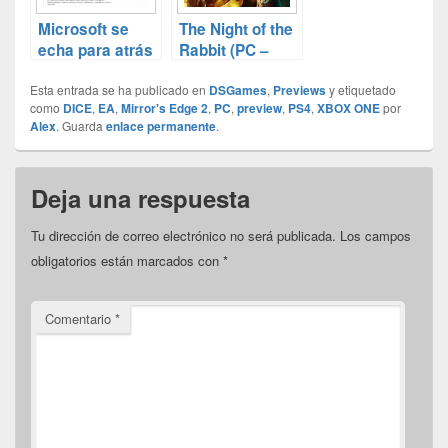
Microsoft se
The Night of the
echa para atrás
Rabbit (PC –
con su DRM en
MAC review)
Esta entrada se ha publicado en
Xbox One
DSGames
,
Previews
y etiquetado
como
DICE
,
EA
,
Mirror's Edge 2
,
PC
,
preview
,
PS4
,
XBOX ONE
por
Alex
. Guarda
enlace permanente
.
Deja una respuesta
Tu dirección de correo electrónico no será publicada.
Los campos
obligatorios están marcados con
*
Comentario
*