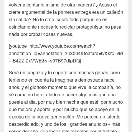
volver a contar lo mismo de otra manera? ¿Acaso el
cierre argumental de la primera entrega era un callejón
sin salida? No lo creo, sobre todo porque no es
estrictamente necesario reciclar protagonista; no pasa
nada por probar cosas nuevas.
[youtube=http://www.youtube.com/watch?
annotation_id=annotation_143004&feature=iv&src_vid
=fB4ZZ-2xVWE&v=s97B97dIpDQ]
Será un juegazo y lo cogeré con muchas ganas, pero
teniendo en cuenta la imaginaria demostrada hace
años, y el glorioso momento que vive la compañía, no
sé cómo no han tratado de hacer algo más que una
puesta al día, por muy bien hecha que esté; por mucho
que mejore y aporte, y por mucho que se apoye en la
excusa de la nueva generación. Me parece un talento
desperdiciado, y uno de los «grandes anuncios» más
sosos del año, con todos mis respetos por el trabajo