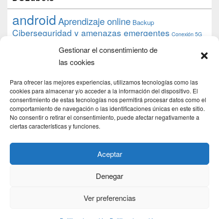
android
Aprendizaje online
Backup
Ciberseguridad y amenazas emergentes
Conexión 5G
debian
desarrollo web
descarga
conocimiento
datos
Gestionar el consentimiento de
ios
Google
gratis
epub
Formación
iphone
hardware
inicios
las cookies
pi
mooc
PC
juegos
macos
mediacenter
Nginx
PHP
multimedia
Raspberry
raspberrypi
Para ofrecer las mejores experiencias, utilizamos tecnologías como las
proyecto
PS4
python
Sostenibilidad
cookies para almacenar y/o acceder a la información del dispositivo. El
raspbian
review
consentimiento de estas tecnologías nos permitirá procesar datos como el
Servidor Web
tecnológica
Tecnología
comportamiento de navegación o las identificaciones únicas en este sitio.
torrent
No consentir o retirar el consentimiento, puede afectar negativamente a
Windows
transmission
tutorial
ubuntu server
ciertas características y funciones.
usuarios
wordpress
xbmc
Aceptar
Denegar
Copyright © 2026
DSLab
. Todos los Derechos Reservados.
Politica de cookies
Ver preferencias
Theme: Catch Box by
Catch Themes