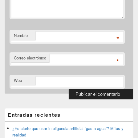
Nombre
*
Correo electrónico
*
Web
El
área
de
Entradas recientes
widget
barra
lateral
¿Es cierto que usar inteligencia artificial “gasta agua”? Mitos y
primaria
realidad