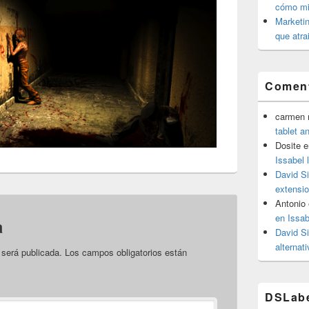
cómo mit
Marketin
que atra
Coment
carmen m
tablet a
Dosite
e
Issabel 
David S
extensio
Antonio
en Issab
a
David S
alternat
 será publicada.
Los campos obligatorios están
DSLab