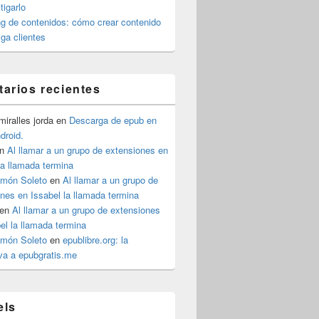
igarlo
g de contenidos: cómo crear contenido
iga clientes
arios recientes
iralles jorda
en
Descarga de epub en
ndroid.
n
Al llamar a un grupo de extensiones en
la llamada termina
imón Soleto
en
Al llamar a un grupo de
nes en Issabel la llamada termina
en
Al llamar a un grupo de extensiones
el la llamada termina
imón Soleto
en
epublibre.org: la
iva a epubgratis.me
els