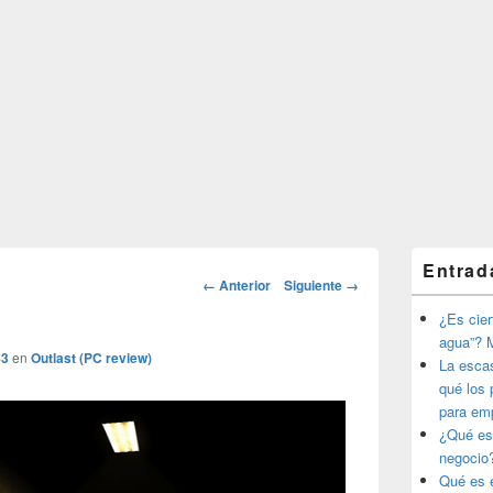
El
Entrad
área
Navegador
← Anterior
Siguiente →
de
de
widget
¿Es ciert
imágenes
barra
agua”? M
lateral
43
en
Outlast (PC review)
La esca
primaria
qué los 
para em
¿Qué es
negocio
Qué es e