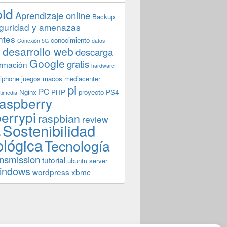
oid
Aprendizaje online
Backup
guridad y amenazas
ntes
conocimiento
Conexión 5G
datos
n
desarrollo web
descarga
Google
gratis
rmación
hardware
iphone
juegos
macos
mediacenter
pi
PC
Nginx
PHP
proyecto
PS4
timedia
aspberry
errypi
raspbian
review
Sostenibilidad
b
ológica
Tecnología
ansmission
tutorial
ubuntu server
indows
wordpress
xbmc