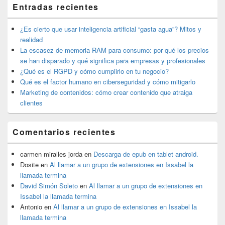
de
Entradas recientes
widget
barra
lateral
¿Es cierto que usar inteligencia artificial “gasta agua”? Mitos y
primaria
realidad
La escasez de memoria RAM para consumo: por qué los precios
se han disparado y qué significa para empresas y profesionales
¿Qué es el RGPD y cómo cumplirlo en tu negocio?
Qué es el factor humano en ciberseguridad y cómo mitigarlo
Marketing de contenidos: cómo crear contenido que atraiga
clientes
Comentarios recientes
carmen miralles jorda
en
Descarga de epub en tablet android.
Dosite
en
Al llamar a un grupo de extensiones en Issabel la
llamada termina
David Simón Soleto
en
Al llamar a un grupo de extensiones en
Issabel la llamada termina
Antonio
en
Al llamar a un grupo de extensiones en Issabel la
llamada termina