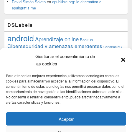
David Simón Soleto
en
epublibre.org: la alternativa a
epubgratis.me
DSLabels
android
Aprendizaje online
Backup
Ciberseguridad y amenazas emergentes
Conexión 5G
debian
desarrollo web
descarga
conocimiento
datos
Gestionar el consentimiento de
ios
Google
gratis
epub
Formación
iphone
hardware
inicios
las cookies
pi
mooc
PC
juegos
macos
mediacenter
Nginx
PHP
multimedia
Raspberry
raspberrypi
Para ofrecer las mejores experiencias, utilizamos tecnologías como las
proyecto
PS4
python
Sostenibilidad
cookies para almacenar y/o acceder a la información del dispositivo. El
raspbian
review
consentimiento de estas tecnologías nos permitirá procesar datos como el
Servidor Web
tecnológica
Tecnología
comportamiento de navegación o las identificaciones únicas en este sitio.
torrent
No consentir o retirar el consentimiento, puede afectar negativamente a
Windows
transmission
tutorial
ubuntu server
ciertas características y funciones.
usuarios
wordpress
xbmc
Aceptar