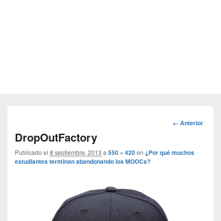
Navegador
← Anterior
de
DropOutFactory
imágenes
Publicado el
8 septiembre, 2013
a
550 × 420
en
¿Por qué muchos
estudiantes terminan abandonando los MOOCs?