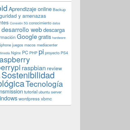
oid
Aprendizaje online
Backup
guridad y amenazas
ntes
conocimiento
Conexión 5G
datos
n
desarrollo web
descarga
Google
gratis
rmación
hardware
iphone
juegos
macos
mediacenter
pi
PC
Nginx
PHP
proyecto
PS4
timedia
aspberry
errypi
raspbian
review
Sostenibilidad
b
ológica
Tecnología
ansmission
tutorial
ubuntu server
indows
wordpress
xbmc