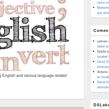
cómo mit
Marketin
que atra
Coment
carmen m
tablet a
Dosite
e
Issabel 
David S
extensio
Antonio
ng English and various language related
en Issab
David S
alternat
DSLab