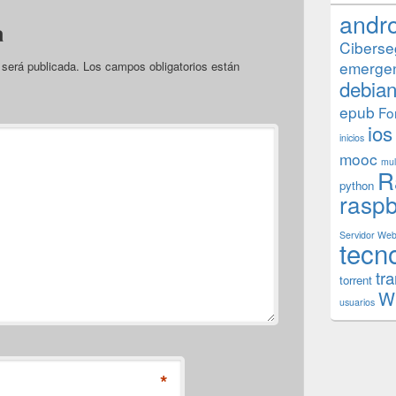
andr
a
Ciberse
emerge
 será publicada.
Los campos obligatorios están
debia
epub
Fo
ios
inicios
mooc
mul
R
python
raspb
Servidor We
tecn
tr
torrent
W
usuarios
*