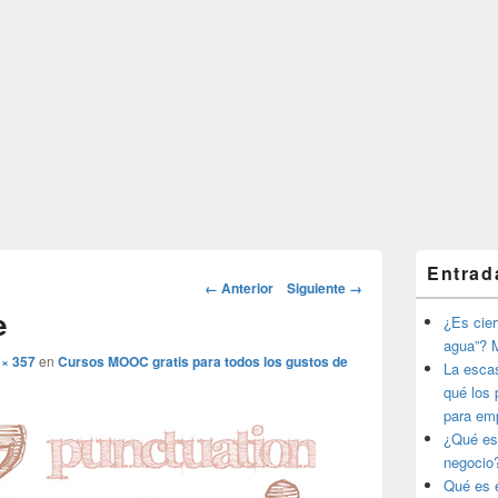
El
Entrad
área
Navegador
← Anterior
Siguiente →
de
de
e
widget
¿Es ciert
imágenes
barra
agua”? M
lateral
 × 357
en
Cursos MOOC gratis para todos los gustos de
La esca
primaria
qué los 
para em
¿Qué es
negocio
Qué es e