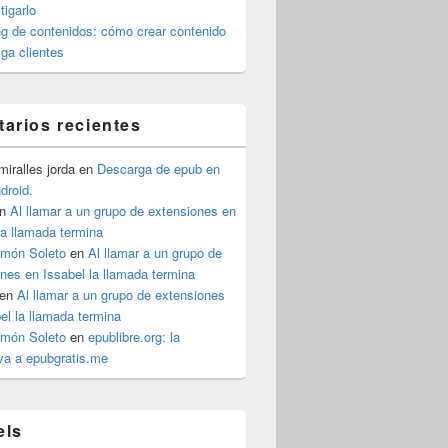
igarlo
g de contenidos: cómo crear contenido
iga clientes
arios recientes
iralles jorda
en
Descarga de epub en
ndroid.
n
Al llamar a un grupo de extensiones en
la llamada termina
imón Soleto
en
Al llamar a un grupo de
nes en Issabel la llamada termina
en
Al llamar a un grupo de extensiones
el la llamada termina
imón Soleto
en
epublibre.org: la
iva a epubgratis.me
els