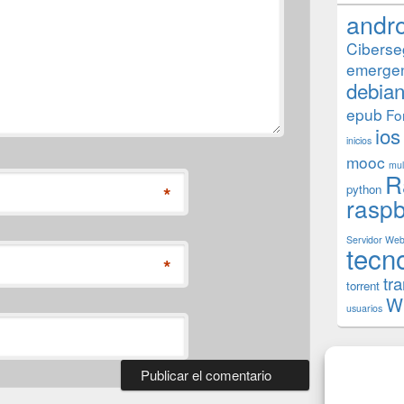
andr
Ciberse
emerge
debia
epub
Fo
ios
inicios
mooc
mul
R
*
python
raspb
Servidor We
tecn
*
tr
torrent
W
usuarios