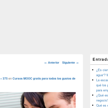
El
Entrad
área
Navegador
← Anterior
Siguiente →
de
de
widget
¿Es ciert
imágenes
barra
agua”? M
lateral
 × 375
en
Cursos MOOC gratis para todos los gustos de
La esca
primaria
qué los 
para em
¿Qué es
negocio
Qué es e