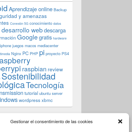
oid
Aprendizaje online
Backup
guridad y amenazas
ntes
conocimiento
Conexión 5G
datos
n
desarrollo web
descarga
Google
gratis
rmación
hardware
iphone
juegos
macos
mediacenter
pi
PC
Nginx
PHP
proyecto
PS4
timedia
aspberry
errypi
raspbian
review
Sostenibilidad
b
ológica
Tecnología
ansmission
tutorial
ubuntu server
indows
wordpress
xbmc
Gestionar el consentimiento de las cookies