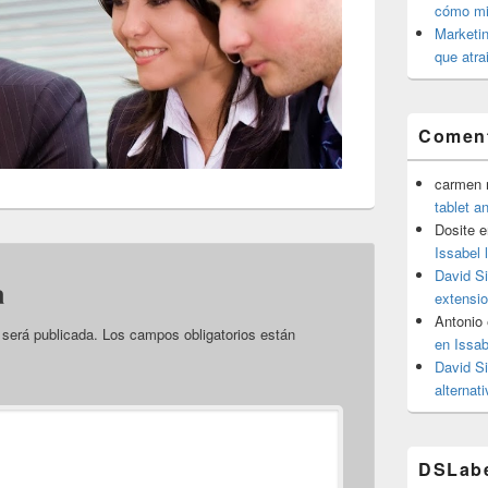
cómo mit
Marketin
que atra
Coment
carmen m
tablet a
Dosite
e
Issabel 
David S
a
extensio
Antonio
 será publicada.
Los campos obligatorios están
en Issab
David S
alternat
DSLab