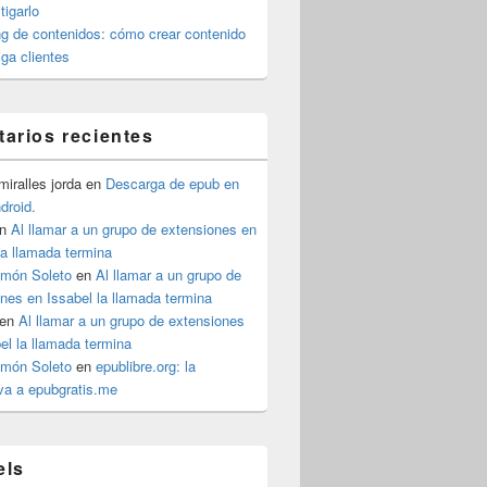
igarlo
g de contenidos: cómo crear contenido
iga clientes
arios recientes
iralles jorda
en
Descarga de epub en
ndroid.
n
Al llamar a un grupo de extensiones en
la llamada termina
imón Soleto
en
Al llamar a un grupo de
nes en Issabel la llamada termina
en
Al llamar a un grupo de extensiones
el la llamada termina
imón Soleto
en
epublibre.org: la
iva a epubgratis.me
els