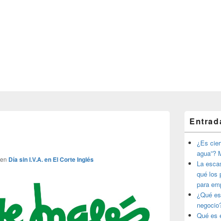
El
Entrad
área
Navegador
de
de
widget
¿Es ciert
imágenes
barra
agua”? M
lateral
en
Día sin I.V.A. en El Corte Inglés
La esca
primaria
qué los 
para em
¿Qué es
negocio
Qué es e