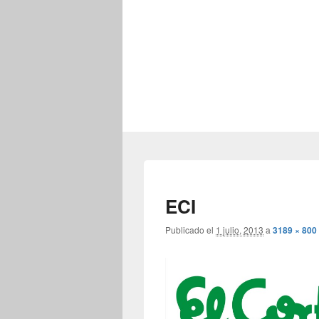
ECI
Publicado el
1 julio, 2013
a
3189 × 800