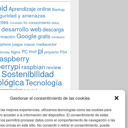
oid
Aprendizaje online
Backup
guridad y amenazas
ntes
conocimiento
Conexión 5G
datos
n
desarrollo web
descarga
Google
gratis
rmación
hardware
iphone
juegos
macos
mediacenter
pi
PC
Nginx
PHP
proyecto
PS4
timedia
aspberry
errypi
raspbian
review
Sostenibilidad
b
ológica
Tecnología
ansmission
tutorial
ubuntu server
indows
wordpress
xbmc
Gestionar el consentimiento de las cookies
 las mejores experiencias, utilizamos tecnologías como las cookies para
o acceder a la información del dispositivo. El consentimiento de estas
 nos permitirá procesar datos como el comportamiento de navegación o las
ones únicas en este sitio. No consentir o retirar el consentimiento, puede