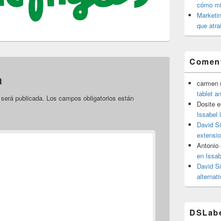
cómo mit
Marketin
que atra
Coment
a
carmen m
tablet a
 será publicada.
Los campos obligatorios están
Dosite
e
Issabel 
David S
extensio
Antonio
en Issab
David S
alternat
DSLab