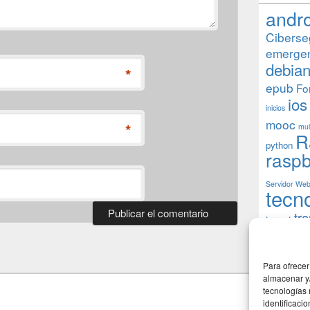
andr
Ciberse
emerge
debia
*
epub
Fo
ios
inicios
mooc
*
mul
R
python
raspb
Servidor We
tecn
tr
torrent
W
usuarios
Para ofrecer
almacenar y/
tecnologías
identificaci