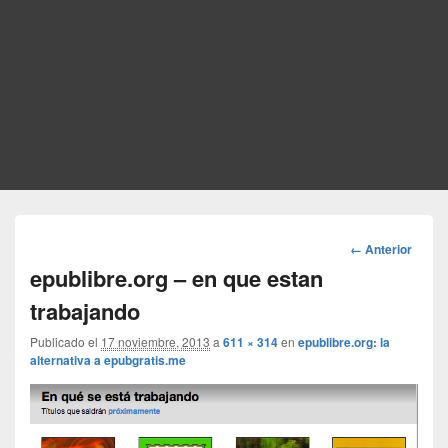
Navegador
← Anterior
de
epublibre.org – en que estan
imágenes
trabajando
Publicado el
17 noviembre, 2013
a
611 × 314
en
epublibre.org: la
alternativa a epubgratis.me