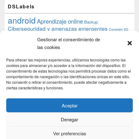
DSLabels
android
Aprendizaje online
Backup
Ciberseguridad y amenazas emergentes
Conexión 5G
debian
desarrollo web
descarga
conocimiento
datos
Gestionar el consentimiento de
ios
Google
gratis
epub
Formación
iphone
hardware
inicios
las cookies
pi
mooc
PC
juegos
macos
mediacenter
Nginx
PHP
multimedia
Raspberry
raspberrypi
Para ofrecer las mejores experiencias, utilizamos tecnologías como las
proyecto
PS4
python
Sostenibilidad
cookies para almacenar y/o acceder a la información del dispositivo. El
raspbian
review
consentimiento de estas tecnologías nos permitirá procesar datos como el
Servidor Web
tecnológica
Tecnología
comportamiento de navegación o las identificaciones únicas en este sitio.
torrent
No consentir o retirar el consentimiento, puede afectar negativamente a
Windows
transmission
tutorial
ubuntu server
ciertas características y funciones.
usuarios
wordpress
xbmc
Aceptar
Denegar
Copyright © 2026
DSLab
. Todos los Derechos Reservados.
Politica de cookies
Ver preferencias
Theme: Catch Box by
Catch Themes