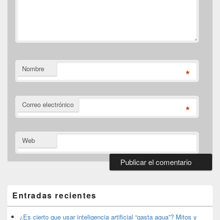
Nombre
*
Correo electrónico
*
Web
El
área
de
Entradas recientes
widget
barra
lateral
¿Es cierto que usar inteligencia artificial “gasta agua”? Mitos y