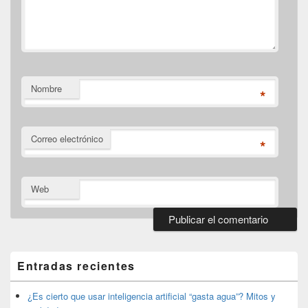
Nombre
*
Correo electrónico
*
Web
El
área
de
Entradas recientes
widget
barra
lateral
¿Es cierto que usar inteligencia artificial “gasta agua”? Mitos y