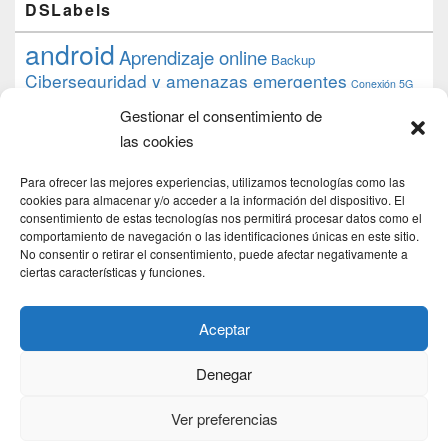
DSLabels
android
Aprendizaje online
Backup
Ciberseguridad y amenazas emergentes
Conexión 5G
debian
desarrollo web
descarga
conocimiento
datos
Gestionar el consentimiento de
ios
Google
gratis
epub
Formación
iphone
hardware
inicios
las cookies
pi
mooc
PC
juegos
macos
mediacenter
Nginx
PHP
multimedia
Raspberry
raspberrypi
Para ofrecer las mejores experiencias, utilizamos tecnologías como las
proyecto
PS4
python
Sostenibilidad
cookies para almacenar y/o acceder a la información del dispositivo. El
raspbian
review
consentimiento de estas tecnologías nos permitirá procesar datos como el
Servidor Web
tecnológica
Tecnología
comportamiento de navegación o las identificaciones únicas en este sitio.
torrent
No consentir o retirar el consentimiento, puede afectar negativamente a
Windows
transmission
tutorial
ubuntu server
ciertas características y funciones.
usuarios
wordpress
xbmc
Aceptar
Denegar
Copyright © 2026
DSLab
. Todos los Derechos Reservados.
Politica de cookies
Ver preferencias
Theme: Catch Box by
Catch Themes