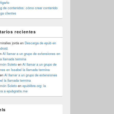
igarlo
g de contenidos: cómo crear contenido
iga clientes
arios recientes
iralles jorda
en
Descarga de epub en
ndroid.
n
Al llamar a un grupo de extensiones en
la llamada termina
imón Soleto
en
Al llamar a un grupo de
nes en Issabel la llamada termina
en
Al llamar a un grupo de extensiones
el la llamada termina
imón Soleto
en
epublibre.org: la
iva a epubgratis.me
els