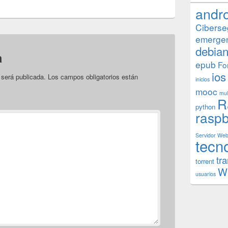
andr
Ciberse
emerge
debia
a
epub
Fo
ios
 será publicada.
Los campos obligatorios están
inicios
mooc
mul
R
python
raspb
Servidor We
tecn
tr
torrent
W
usuarios