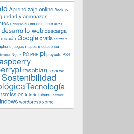
oid
Aprendizaje online
Backup
guridad y amenazas
ntes
conocimiento
Conexión 5G
datos
n
desarrollo web
descarga
Google
gratis
rmación
hardware
iphone
juegos
macos
mediacenter
pi
PC
Nginx
PHP
proyecto
PS4
timedia
aspberry
errypi
raspbian
review
Sostenibilidad
b
ológica
Tecnología
ansmission
tutorial
ubuntu server
indows
wordpress
xbmc