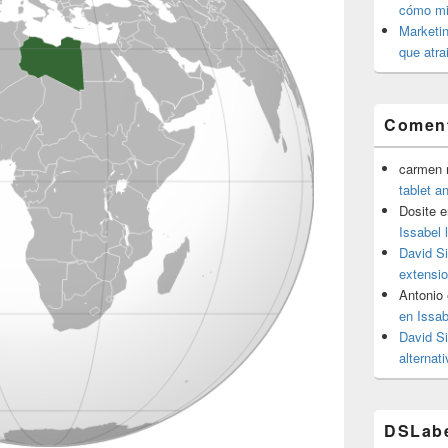
cómo mit
Marketin
que atra
Coment
carmen m
tablet a
Dosite
e
Issabel 
David S
extensio
Antonio
en Issab
David S
alternat
DSLab