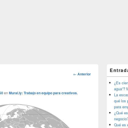
El
Entrad
área
Navegador
← Anterior
de
de
widget
¿Es ciert
imágenes
barra
agua”? M
lateral
50
en
Mural.ly: Trabajo en equipo para creativos.
La esca
primaria
qué los 
para em
¿Qué es
negocio
Qué es e