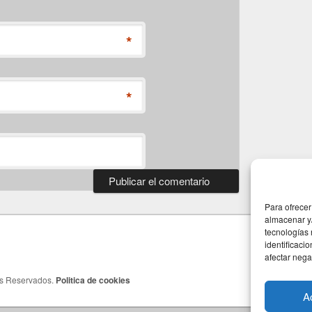
*
*
Para ofrecer
almacenar y/
tecnologías
identificaci
afectar nega
os Reservados.
Politica de cookies
A