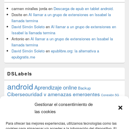
carmen miralles jorda
en
Descarga de epub en tablet android.
Dosite
en
Al llamar a un grupo de extensiones en Issabel la
llamada termina
David Simón Soleto
en
Al llamar a un grupo de extensiones en
Issabel la llamada termina
Antonio
en
Al llamar a un grupo de extensiones en Issabel la
llamada termina
David Simón Soleto
en
epublibre.org: la alternativa a
epubgratis.me
DSLabels
android
Aprendizaje online
Backup
Ciberseguridad y amenazas emergentes
Conexión 5G
debian
desarrollo web
descarga
conocimiento
datos
Gestionar el consentimiento de
ios
Google
gratis
epub
Formación
iphone
hardware
inicios
las cookies
pi
mooc
PC
juegos
macos
mediacenter
Nginx
PHP
multimedia
Raspberry
raspberrypi
Para ofrecer las mejores experiencias, utilizamos tecnologías como las
proyecto
PS4
python
cookies para almacenar y/o acceder a la información del dispositivo. El