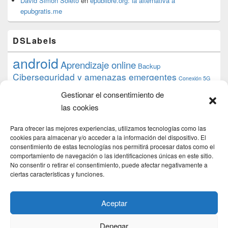
David Simón Soleto
en
epublibre.org: la alternativa a
epubgratis.me
DSLabels
android
Aprendizaje online
Backup
Ciberseguridad y amenazas emergentes
Conexión 5G
debian
desarrollo web
descarga
conocimiento
datos
Gestionar el consentimiento de
ios
Google
gratis
epub
Formación
iphone
hardware
inicios
las cookies
pi
mooc
PC
juegos
macos
mediacenter
Nginx
PHP
multimedia
Raspberry
raspberrypi
Para ofrecer las mejores experiencias, utilizamos tecnologías como las
proyecto
PS4
python
Sostenibilidad
cookies para almacenar y/o acceder a la información del dispositivo. El
raspbian
review
consentimiento de estas tecnologías nos permitirá procesar datos como el
Servidor Web
tecnológica
Tecnología
comportamiento de navegación o las identificaciones únicas en este sitio.
torrent
No consentir o retirar el consentimiento, puede afectar negativamente a
Windows
transmission
tutorial
ubuntu server
ciertas características y funciones.
usuarios
wordpress
xbmc
Aceptar
Denegar