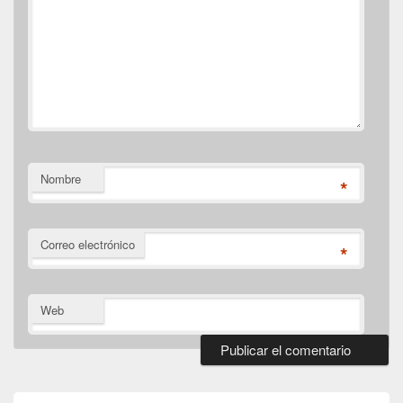
Nombre
*
Correo electrónico
*
Web
El
área
de