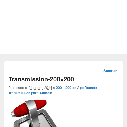
Navegador
← Anterior
de
Transmission-200×200
imágenes
Publicado el
24 enero, 2014
a
200 × 200
en
App Remote
Transmission para Android