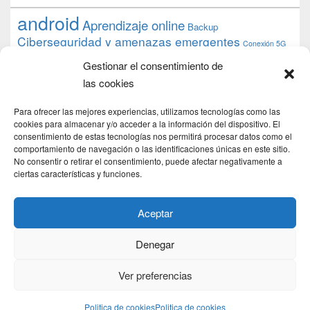
android
Aprendizaje online
Backup
Ciberseguridad y amenazas emergentes
Conexión 5G
debian
desarrollo web
descarga
conocimiento
datos
Gestionar el consentimiento de
ios
Google
gratis
epub
Formación
iphone
hardware
inicios
las cookies
pi
mooc
PC
juegos
macos
mediacenter
Nginx
PHP
multimedia
Raspberry
raspberrypi
Para ofrecer las mejores experiencias, utilizamos tecnologías como las
proyecto
PS4
python
Sostenibilidad
cookies para almacenar y/o acceder a la información del dispositivo. El
raspbian
review
consentimiento de estas tecnologías nos permitirá procesar datos como el
Servidor Web
tecnológica
Tecnología
comportamiento de navegación o las identificaciones únicas en este sitio.
torrent
No consentir o retirar el consentimiento, puede afectar negativamente a
Windows
transmission
tutorial
ubuntu server
ciertas características y funciones.
usuarios
wordpress
xbmc
Aceptar
Denegar
Copyright © 2026
DSLab
. Todos los Derechos Reservados.
Politica de cookies
Ver preferencias
Theme: Catch Box by
Catch Themes
Politica de cookies
Politica de cookies