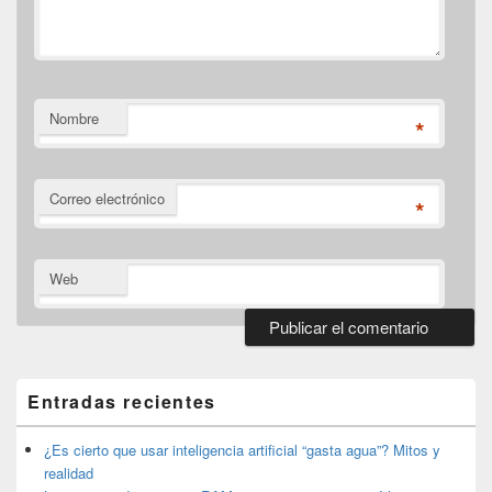
Nombre
*
Correo electrónico
*
Web
El
área
de
Entradas recientes
widget
barra
lateral
¿Es cierto que usar inteligencia artificial “gasta agua”? Mitos y
primaria
realidad