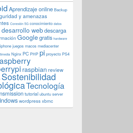
oid
Aprendizaje online
Backup
guridad y amenazas
ntes
conocimiento
Conexión 5G
datos
n
desarrollo web
descarga
Google
gratis
rmación
hardware
iphone
juegos
macos
mediacenter
pi
PC
Nginx
PHP
proyecto
PS4
timedia
aspberry
errypi
raspbian
review
Sostenibilidad
b
ológica
Tecnología
ansmission
tutorial
ubuntu server
indows
wordpress
xbmc