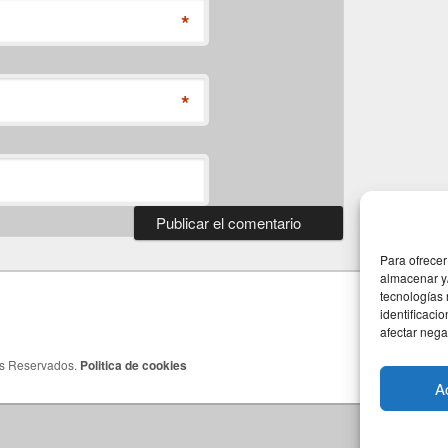
*
*
Para ofrecer
almacenar y/
tecnologías
identificaci
afectar nega
os Reservados.
Politica de cookies
A