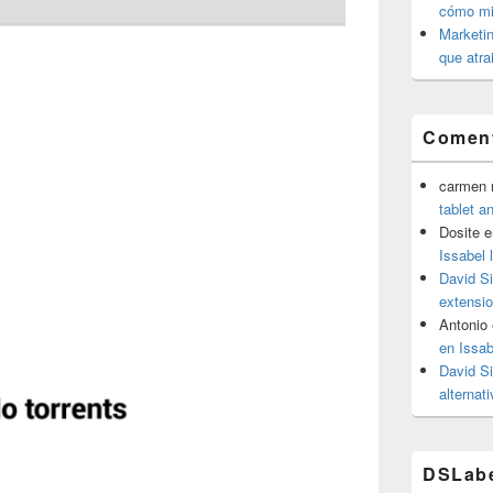
cómo mit
Marketin
que atra
Coment
carmen m
tablet a
Dosite
e
Issabel 
David S
extensio
Antonio
en Issab
David S
alternat
DSLab