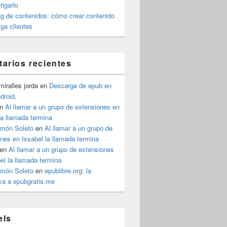
igarlo
g de contenidos: cómo crear contenido
iga clientes
arios recientes
iralles jorda
en
Descarga de epub en
ndroid.
n
Al llamar a un grupo de extensiones en
la llamada termina
imón Soleto
en
Al llamar a un grupo de
nes en Issabel la llamada termina
en
Al llamar a un grupo de extensiones
el la llamada termina
imón Soleto
en
epublibre.org: la
iva a epubgratis.me
els