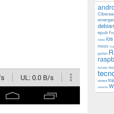
andr
Ciberse
emerge
debia
epub
Fo
ios
inicios
mooc
mul
R
python
raspb
Servidor We
tecn
tr
torrent
W
usuarios