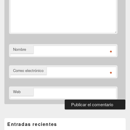
Nombre
*
Correo electrónico
*
Web
El
área
de
Entradas recientes
widget