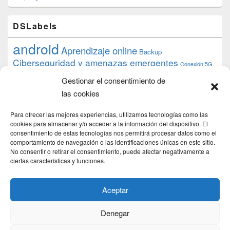
DSLabels
android
Aprendizaje online
Backup
Ciberseguridad y amenazas emergentes
Conexión 5G
debian
desarrollo web
descarga
conocimiento
datos
Gestionar el consentimiento de
ios
Google
gratis
epub
Formación
iphone
hardware
inicios
las cookies
pi
mooc
PC
juegos
macos
mediacenter
Nginx
PHP
multimedia
Raspberry
raspberrypi
Para ofrecer las mejores experiencias, utilizamos tecnologías como las
proyecto
PS4
python
Sostenibilidad
cookies para almacenar y/o acceder a la información del dispositivo. El
raspbian
review
consentimiento de estas tecnologías nos permitirá procesar datos como el
Servidor Web
tecnológica
Tecnología
comportamiento de navegación o las identificaciones únicas en este sitio.
torrent
No consentir o retirar el consentimiento, puede afectar negativamente a
Windows
transmission
tutorial
ubuntu server
ciertas características y funciones.
usuarios
wordpress
xbmc
Aceptar
Denegar
Copyright © 2026
DSLab
. Todos los Derechos Reservados.
Politica de cookies