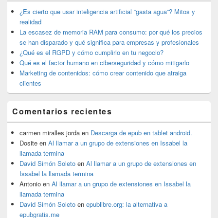
barra
lateral
¿Es cierto que usar inteligencia artificial “gasta agua”? Mitos y
primaria
realidad
La escasez de memoria RAM para consumo: por qué los precios
se han disparado y qué significa para empresas y profesionales
¿Qué es el RGPD y cómo cumplirlo en tu negocio?
Qué es el factor humano en ciberseguridad y cómo mitigarlo
Marketing de contenidos: cómo crear contenido que atraiga
clientes
Comentarios recientes
carmen miralles jorda
en
Descarga de epub en tablet android.
Dosite
en
Al llamar a un grupo de extensiones en Issabel la
llamada termina
David Simón Soleto
en
Al llamar a un grupo de extensiones en
Issabel la llamada termina
Antonio
en
Al llamar a un grupo de extensiones en Issabel la
llamada termina
David Simón Soleto
en
epublibre.org: la alternativa a
epubgratis.me