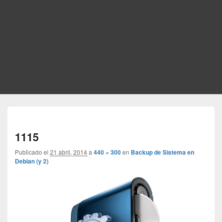
Nave
de
1115
imág
Publicado el
21 abril, 2014
a
440 × 300
en
Backup de Sistema en
Debian (y 2)