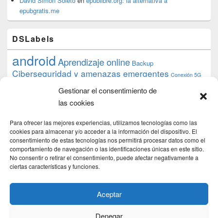
David Simón Soleto
en
epublibre.org: la alternativa a
epubgratis.me
DSLabels
android
Aprendizaje online
Backup
Ciberseguridad y amenazas emergentes
Conexión 5G
debian
desarrollo web
descarga
conocimiento
datos
Gestionar el consentimiento de
ios
Google
gratis
epub
Formación
iphone
hardware
inicios
las cookies
pi
mooc
PC
juegos
macos
mediacenter
Nginx
PHP
multimedia
Raspberry
raspberrypi
Para ofrecer las mejores experiencias, utilizamos tecnologías como las
proyecto
PS4
python
Sostenibilidad
cookies para almacenar y/o acceder a la información del dispositivo. El
raspbian
review
consentimiento de estas tecnologías nos permitirá procesar datos como el
Servidor Web
tecnológica
Tecnología
comportamiento de navegación o las identificaciones únicas en este sitio.
torrent
No consentir o retirar el consentimiento, puede afectar negativamente a
Windows
transmission
tutorial
ubuntu server
ciertas características y funciones.
usuarios
wordpress
xbmc
Aceptar
Denegar