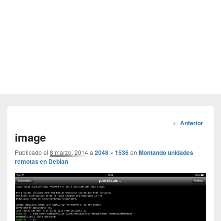
Navegador
← Anterior
de
image
imágenes
Publicado el
8 marzo, 2014
a
2048 × 1536
en
Montando unidades
remotas en Debian