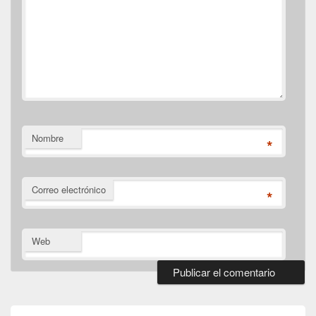
Nombre
*
Correo electrónico
*
Web
El
área
de