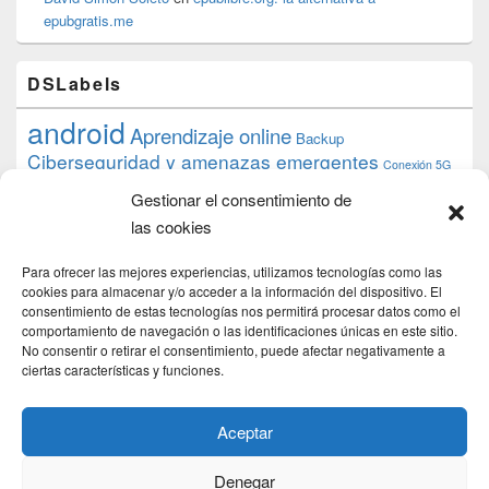
epubgratis.me
DSLabels
android
Aprendizaje online
Backup
Ciberseguridad y amenazas emergentes
Conexión 5G
debian
desarrollo web
descarga
conocimiento
datos
Gestionar el consentimiento de
ios
Google
gratis
epub
Formación
iphone
hardware
inicios
las cookies
pi
mooc
PC
juegos
macos
mediacenter
Nginx
PHP
multimedia
Raspberry
raspberrypi
Para ofrecer las mejores experiencias, utilizamos tecnologías como las
proyecto
PS4
python
Sostenibilidad
cookies para almacenar y/o acceder a la información del dispositivo. El
raspbian
review
consentimiento de estas tecnologías nos permitirá procesar datos como el
Servidor Web
tecnológica
Tecnología
comportamiento de navegación o las identificaciones únicas en este sitio.
torrent
No consentir o retirar el consentimiento, puede afectar negativamente a
Windows
transmission
tutorial
ubuntu server
ciertas características y funciones.
usuarios
wordpress
xbmc
Aceptar
Denegar