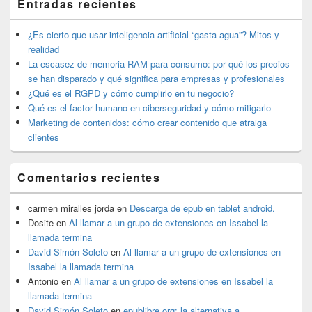
Entradas recientes
widget
barra
lateral
¿Es cierto que usar inteligencia artificial “gasta agua”? Mitos y
primaria
realidad
La escasez de memoria RAM para consumo: por qué los precios
se han disparado y qué significa para empresas y profesionales
¿Qué es el RGPD y cómo cumplirlo en tu negocio?
Qué es el factor humano en ciberseguridad y cómo mitigarlo
Marketing de contenidos: cómo crear contenido que atraiga
clientes
Comentarios recientes
carmen miralles jorda
en
Descarga de epub en tablet android.
Dosite
en
Al llamar a un grupo de extensiones en Issabel la
llamada termina
David Simón Soleto
en
Al llamar a un grupo de extensiones en
Issabel la llamada termina
Antonio
en
Al llamar a un grupo de extensiones en Issabel la
llamada termina
David Simón Soleto
en
epublibre.org: la alternativa a