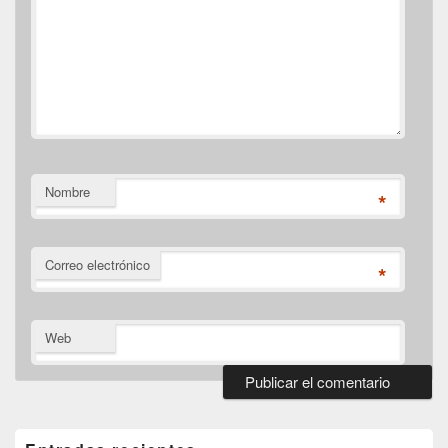
Nombre
*
Correo electrónico
*
Web
El
área
de