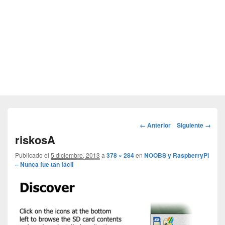
Navegador
← Anterior
Siguiente →
de
riskosA
imágenes
Publicado el
5 diciembre, 2013
a
378 × 284
en
NOOBS y RaspberryPi
– Nunca fue tan fácil