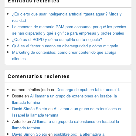
Entradas recientes
widget
barra
lateral
¿Es cierto que usar inteligencia artificial “gasta agua”? Mitos y
primaria
realidad
La escasez de memoria RAM para consumo: por qué los precios
se han disparado y qué significa para empresas y profesionales
¿Qué es el RGPD y cómo cumplirlo en tu negocio?
Qué es el factor humano en ciberseguridad y cómo mitigarlo
Marketing de contenidos: cómo crear contenido que atraiga
clientes
Comentarios recientes
carmen miralles jorda
en
Descarga de epub en tablet android.
Dosite
en
Al llamar a un grupo de extensiones en Issabel la
llamada termina
David Simón Soleto
en
Al llamar a un grupo de extensiones en
Issabel la llamada termina
Antonio
en
Al llamar a un grupo de extensiones en Issabel la
llamada termina
David Simón Soleto
en
epublibre.org: la alternativa a