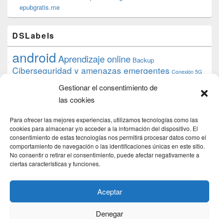
epubgratis.me
DSLabels
android
Aprendizaje online
Backup
Ciberseguridad y amenazas emergentes
Conexión 5G
debian
desarrollo web
descarga
conocimiento
datos
Gestionar el consentimiento de
ios
Google
gratis
epub
Formación
iphone
hardware
inicios
las cookies
pi
mooc
PC
juegos
macos
mediacenter
Nginx
PHP
multimedia
Raspberry
raspberrypi
Para ofrecer las mejores experiencias, utilizamos tecnologías como las
proyecto
PS4
python
Sostenibilidad
cookies para almacenar y/o acceder a la información del dispositivo. El
raspbian
review
consentimiento de estas tecnologías nos permitirá procesar datos como el
Servidor Web
tecnológica
Tecnología
comportamiento de navegación o las identificaciones únicas en este sitio.
torrent
No consentir o retirar el consentimiento, puede afectar negativamente a
Windows
transmission
tutorial
ubuntu server
ciertas características y funciones.
usuarios
wordpress
xbmc
Aceptar
Denegar