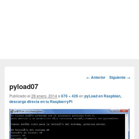
Navegador
← Anterior
Siguiente →
de
pyload07
imágenes
Publicado el
28 enero, 2014
a
676 × 426
en
pyLoad en Raspbian,
descarga directa en tu RaspberryPi