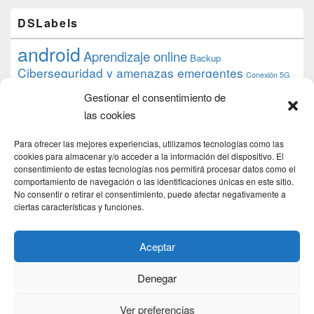
DSLabels
android
Aprendizaje online
Backup
Ciberseguridad y amenazas emergentes
Conexión 5G
debian
desarrollo web
descarga
conocimiento
datos
Gestionar el consentimiento de
ios
Google
gratis
epub
Formación
iphone
hardware
inicios
las cookies
pi
mooc
PC
juegos
macos
mediacenter
Nginx
PHP
multimedia
Raspberry
raspberrypi
Para ofrecer las mejores experiencias, utilizamos tecnologías como las
proyecto
PS4
python
Sostenibilidad
cookies para almacenar y/o acceder a la información del dispositivo. El
raspbian
review
consentimiento de estas tecnologías nos permitirá procesar datos como el
Servidor Web
tecnológica
Tecnología
comportamiento de navegación o las identificaciones únicas en este sitio.
torrent
No consentir o retirar el consentimiento, puede afectar negativamente a
Windows
transmission
tutorial
ubuntu server
ciertas características y funciones.
usuarios
wordpress
xbmc
Aceptar
Denegar
Copyright © 2026
DSLab
. Todos los Derechos Reservados.
Politica de cookies
Ver preferencias