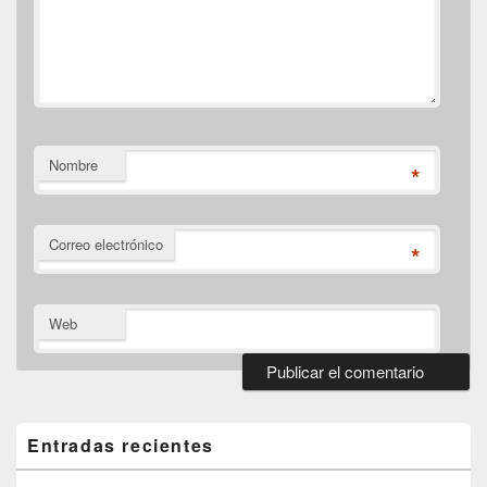
Nombre
*
Correo electrónico
*
Web
El
área
de
Entradas recientes
widget
barra