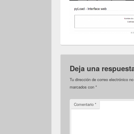
Deja una respuest
Tu dirección de correo electrónico no
marcados con
*
Comentario
*