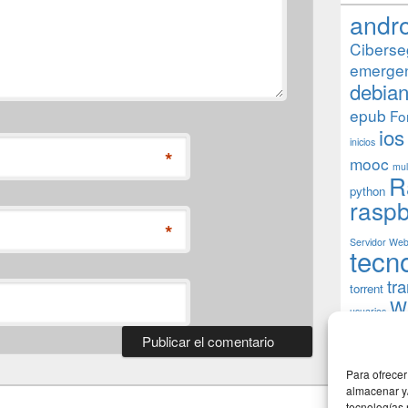
andr
Ciberse
emerge
debia
epub
Fo
ios
inicios
*
mooc
mul
R
python
raspb
*
Servidor We
tecn
tr
torrent
W
usuarios
Para ofrecer
almacenar y/
tecnologías