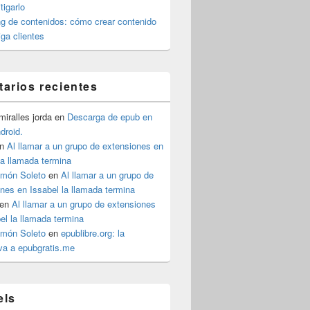
igarlo
g de contenidos: cómo crear contenido
iga clientes
arios recientes
iralles jorda
en
Descarga de epub en
ndroid.
n
Al llamar a un grupo de extensiones en
la llamada termina
imón Soleto
en
Al llamar a un grupo de
nes en Issabel la llamada termina
en
Al llamar a un grupo de extensiones
el la llamada termina
imón Soleto
en
epublibre.org: la
iva a epubgratis.me
els