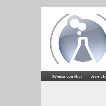
DSLab
Whispering IT things…
Menú
Sistemas operativos
Desarroll
principal