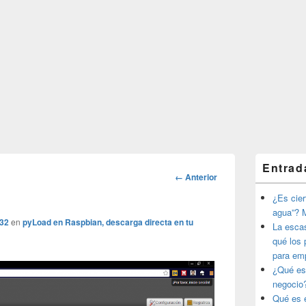
El
Entrad
área
Navegador
← Anterior
de
de
widget
¿Es ciert
imágenes
barra
agua”? M
lateral
432
en
pyLoad en Raspbian, descarga directa en tu
La esca
primaria
qué los 
para em
¿Qué es
negocio
Qué es e