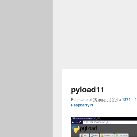
pyload11
Publicado el
28 enero, 2014
a
1274 × 
RaspberryPi