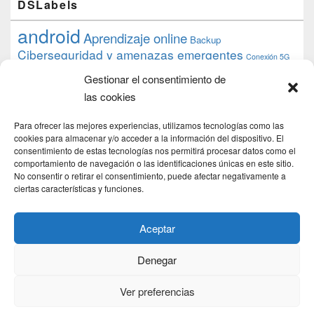
DSLabels
android
Aprendizaje online
Backup
Ciberseguridad y amenazas emergentes
Conexión 5G
debian
desarrollo web
descarga
conocimiento
datos
Gestionar el consentimiento de
ios
Google
gratis
epub
Formación
iphone
hardware
inicios
las cookies
pi
mooc
PC
juegos
macos
mediacenter
Nginx
PHP
multimedia
Raspberry
raspberrypi
Para ofrecer las mejores experiencias, utilizamos tecnologías como las
proyecto
PS4
python
Sostenibilidad
cookies para almacenar y/o acceder a la información del dispositivo. El
raspbian
review
consentimiento de estas tecnologías nos permitirá procesar datos como el
Servidor Web
tecnológica
Tecnología
comportamiento de navegación o las identificaciones únicas en este sitio.
torrent
No consentir o retirar el consentimiento, puede afectar negativamente a
Windows
transmission
tutorial
ubuntu server
ciertas características y funciones.
usuarios
wordpress
xbmc
Aceptar
Denegar
Copyright © 2026
DSLab
. Todos los Derechos Reservados.
Politica de cookies
Ver preferencias
Theme: Catch Box by
Catch Themes