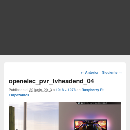
Navegador
← Anterior
Siguiente →
de
openelec_pvr_tvheadend_04
imágenes
Publicado el
30 junio, 2013
a
1918 × 1078
en
Raspberry Pi:
Empezamos.