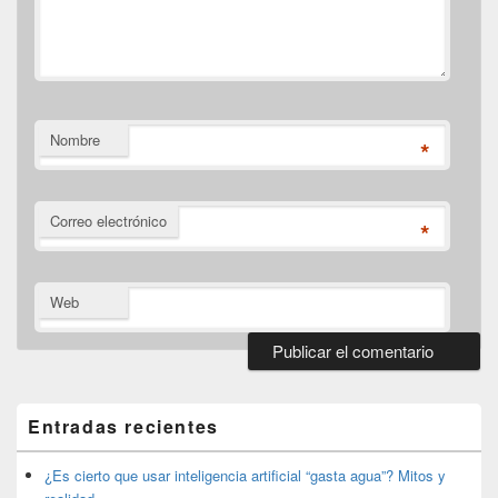
Nombre
*
Correo electrónico
*
Web
El
área
de
Entradas recientes
widget
barra
lateral
¿Es cierto que usar inteligencia artificial “gasta agua”? Mitos y
primaria