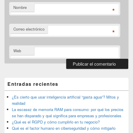
Nombre
*
Correo electrónico
*
Web
El
área
de
Entradas recientes
widget
barra
lateral
¿Es cierto que usar inteligencia artificial “gasta agua”? Mitos y
primaria
realidad
La escasez de memoria RAM para consumo: por qué los precios
se han disparado y qué significa para empresas y profesionales
¿Qué es el RGPD y cómo cumplirlo en tu negocio?
Qué es el factor humano en ciberseguridad y cómo mitigarlo