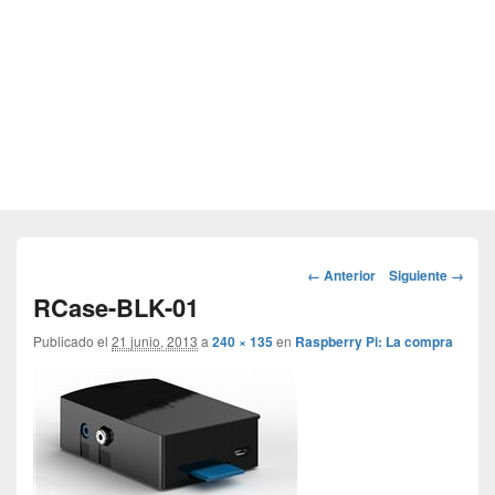
Navegador
← Anterior
Siguiente →
de
RCase-BLK-01
imágenes
Publicado el
21 junio, 2013
a
240 × 135
en
Raspberry Pi: La compra