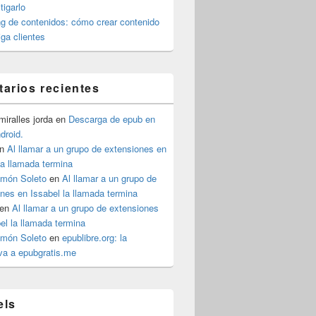
igarlo
g de contenidos: cómo crear contenido
iga clientes
arios recientes
iralles jorda
en
Descarga de epub en
ndroid.
n
Al llamar a un grupo de extensiones en
la llamada termina
imón Soleto
en
Al llamar a un grupo de
nes en Issabel la llamada termina
en
Al llamar a un grupo de extensiones
el la llamada termina
imón Soleto
en
epublibre.org: la
iva a epubgratis.me
els