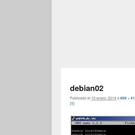
debian02
Publicado el
10 enero, 2014
a
669 × 41
(1)