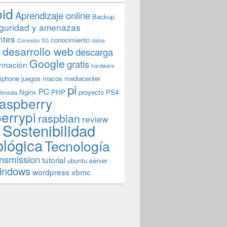
oid
Aprendizaje online
Backup
guridad y amenazas
ntes
conocimiento
Conexión 5G
datos
n
desarrollo web
descarga
Google
gratis
rmación
hardware
iphone
juegos
macos
mediacenter
pi
PC
Nginx
PHP
proyecto
PS4
timedia
aspberry
errypi
raspbian
review
Sostenibilidad
b
ológica
Tecnología
ansmission
tutorial
ubuntu server
indows
wordpress
xbmc