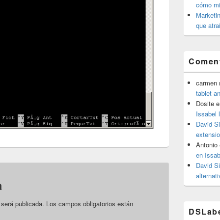
cómo mit
Marketin
que atra
Coment
carmen m
tablet a
Dosite
e
Issabel 
David S
extensio
Antonio
en Issab
David S
alternat
a
 será publicada.
Los campos obligatorios están
DSLab