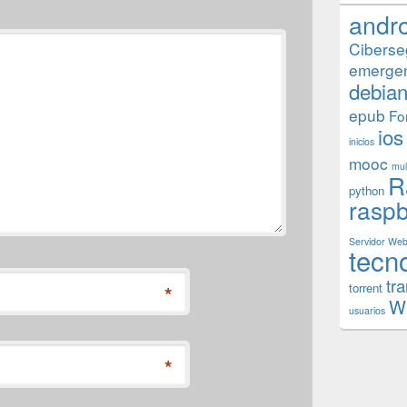
andr
Ciberse
emerge
debia
epub
Fo
ios
inicios
mooc
mul
R
python
raspb
Servidor We
tecn
tr
torrent
*
W
usuarios
*