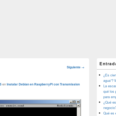
El
Entrad
área
Navegador
Siguiente →
de
de
widget
¿Es ciert
imágenes
barra
agua”? M
lateral
5
en
Instalar Debian en RaspberryPi con Transmission
La esca
primaria
qué los 
para em
¿Qué es
negocio
Qué es e